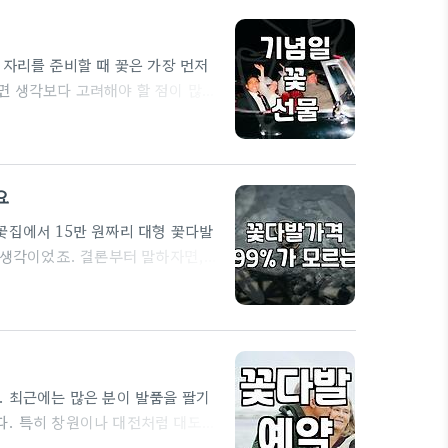
에서도 잘…
 자리를 준비할 때 꽃은 가장 먼저
면 생각보다 고려해야 할 점이 많습
인지에 따라 가격 차이도 발생합니다.
나 지방 소도시의 작은 꽃집들은 미
다. 보통 꽃집에 방문하면 가장 많
요
꽃집에서 15만 원짜리 대형 꽃다발
 생각이었죠. 결론부터 말하자면,
기가 되어버리더군요. 이 과정에서
인 선택은 절대 아니다'라는 점입
트용으로 검색하면 5만 원에서 20
플한 스타일이 유행이라 3~5만 원
. 최근에는 많은 분이 발품을 팔기
다. 특히 창원이나 대전처럼 대도시
인만 잘한다면 번거로운 이동 없이도