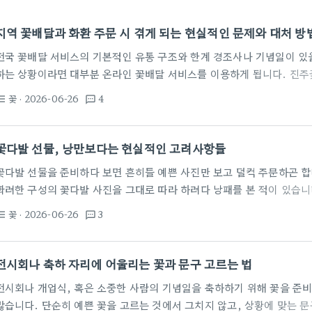
지역 꽃배달과 화환 주문 시 겪게 되는 현실적인 문제와 대처 방
전국 꽃배달 서비스의 기본적인 유통 구조와 한계 경조사나 기념일이 있을
하는 상황이라면 대부분 온라인 꽃배달 서비스를 이용하게 됩니다. 진
지역을 지정해 주문하더라도, 소비자가 결제하는 대형 플랫폼 업체가 직
꽃
· 2026-06-26
4
st_bulleted
textsms
의 없습니다. 대다수의 전국 배송 업체는 접수된 주문을 해당 지역의 가
제외하고 재하청을 주는 방식으로 운영됩니다. 이 과정에서 중간 유통 
제작에 사용되는 비용은 소비자가 지불한 금액보다 낮아질 수밖에 없는 
꽃다발 선물, 낭만보다는 현실적인 고려사항들
꽃다발 선물을 준비하다 보면 흔히들 예쁜 사진만 보고 덜컥 주문하곤 합
화려한 구성의 꽃다발 사진을 그대로 따라 하려다 낭패를 본 적이 있습니
는 사람 입장에선 화려하고 기분 좋은 선물이지만, 주는 사람 입장에선 
꽃
· 2026-06-26
3
st_bulleted
textsms
다. 특히 가격과 관리라는 현실적인 벽에 부딪히면 낭만은 생각보다 빨리
림길 보통 꽃다발 한 다발을 제대로 맞추려면 최소 5만 원에서 10만 원 
맛있는 한 끼를 먹는 게…
전시회나 축하 자리에 어울리는 꽃과 문구 고르는 법
전시회나 개업식, 혹은 소중한 사람의 기념일을 축하하기 위해 꽃을 준
많습니다. 단순히 예쁜 꽃을 고르는 것에서 그치지 않고, 상황에 맞는 