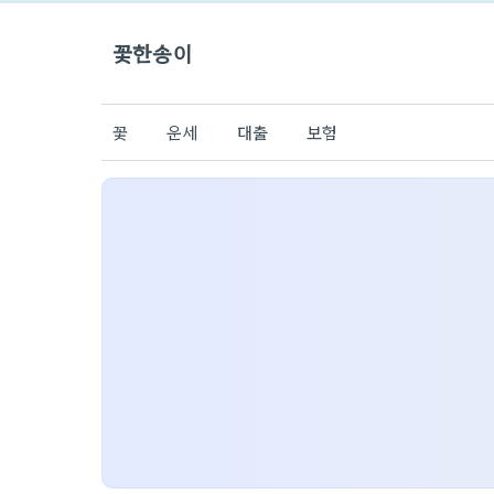
꽃한송이
꽃
운세
대출
보험