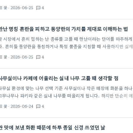
꽃집에 가서 주문하면 사장님이 알아서 적어주시기도 하지만, 막상 직접
꽃
· 2026-06-25
4
st_bulleted
textsms
습니다. 특히 전시회와 같이 격식 있는 자리라면 너무 가볍지 않으면서도
별로 적절한 축하 메시지 구성하기 개업식이나 전시회에 화분을 보낼 때 
전'이나 '무궁한 발전을 기원합니다' 같은 정형화된 표현입니다. 하지만
한난 명칭 혼란을 피하고 동양란의 가치를 제대로 이해하는 법
꽃 시장에서 흔히 접하는 난 종류를 고를 때 한난이라는 단어를 마주하게
다. 흔히들 동양란을 통칭하거나 특정 품종을 지칭할 때 사용하지만 실제
식은 그보다 복잡하기 때문이다. 한국지역난방공사를 뜻하는 줄임말로서
꽃
· 2026-06-25
4
st_bulleted
textsms
뒤섞이는 현상은 일반 소비자에게 큰 피로감을 준다. 전문가의 시각에서 
이런 중의적 표현을 걷어내고 실체를 들여다보는 연습이 필요하다. 동양
은은한 향기를 감상하는 것이 핵심이다. 춘란이나 한란과 같은 품종은 
사무실이나 카페에 어울리는 실내 나무 고를 때 생각할 점
사무실 환경에 맞는 나무 선택 기준 사무실이나 작은 매장에 화분을 하나
고무나무나 파키라 같은 실내 나무를 떠올리게 됩니다. 하지만 단순히 예
쉽습니다. 사무실은 가정집보다 환기가 어렵고, 주말이나 공휴일에는 관
꽃
· 2026-06-24
4
st_bulleted
textsms
니다. 특히 창가 자리와 안쪽 자리에 따라 식물이 버티는 힘이 완전히 
않는다면 잎이 두껍고 어두운 환경에서도 비교적 잘 견디는 품종을 고르
나무는 잎의 무늬가 화사해 카페 인테리어 소품으로도 인기가 많지만, 
싼 맛에 보낸 화환 때문에 하루 종일 신경 쓰였던 날