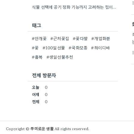
format_li
식물 선택에 공기 정화 기능까지 고려하는 점이 좋네요. 특히 햇빛이 부족한 곳에서는 생존율을 높이는 품종을…
태그
#안개꽃
#근처꽃집
#꽃다발
#개업화분
#꽃
#100일선물
#국화모종
#하이디바
format_li
#홀복
#생일선물추천
전체 방문자
오늘
0
어제
0
전체
0
쭈미로운 생활
Copyright ©
All rights reserved.