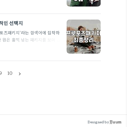
 방문보다는 최소 2~3일 전에 연
바뀌기 때문입니다. 예산대에 맞춰
실적인 선택지
로포즈패키지'라는 검색어에 집착하
만 원은 훌쩍 넘는 패키지를 보며 고
반인 제가 연애와 결혼 과정을 거치
 제 경우, 예전에 꽤 공들여 준비한
아서 분위기를 즐기기보다 오히려
' 사이의…
9
10
navigate_next
JJuum
Designed by