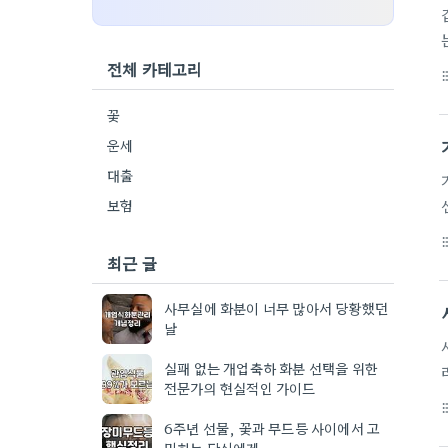
전체 카테고리
format_li
꽃
운세
대출
보험
format_li
최근 글
사무실에 화분이 너무 많아서 당황했던
날
실패 없는 개업축하 화분 선택을 위한
전문가의 현실적인 가이드
format_li
6주년 선물, 꽃과 무드등 사이에서 고
민하는 당신에게