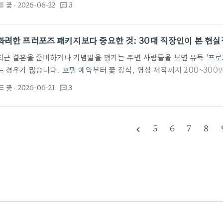
꽃
· 2026-06-22
3
st_bulleted
textsms
완성도 높은 선물을 마련할 수 있습니다. 보통 꽃다발을 예약할 때는 당일
락하는 것이 좋습니다. 생화의 경우 시장 상황에 따라 꽃 종류가 매일 
'어떤 용도인지'를 명확히 말씀드리면 사장님들이 그에…
화려한 프러포즈 패키지보다 중요한 것: 30대 직장인이 본 현
최근 결혼을 준비하거나 기념일을 챙기는 주변 사람들을 보면 유독 '프
는 경우가 많습니다. 호텔 예약부터 꽃 장식, 영상 제작까지 200~300
민하는 친구들을 보면 솔직히 좀 안타까울 때가 있습니다. 실제 30대 중
꽃
· 2026-06-21
3
st_bulleted
textsms
며 느낀 건, 우리가 보는 화려한 연출이 항상 정답은 아니라는 점입니다.
레스토랑 이벤트가 있었는데 막상 당일에는 상대방의 피로도가 너무 높
서로 눈치를 보느라 급하게 마무리했던 기억이 납니다. '기대치'와 '현실
5
6
7
8
navigate_before