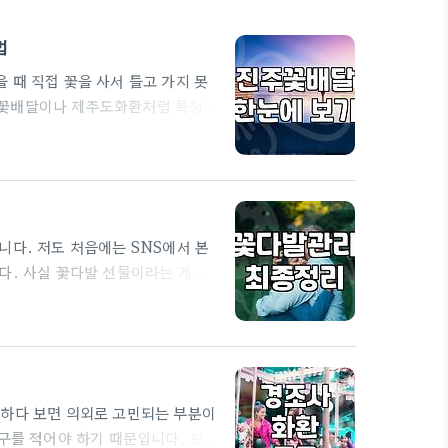
법
 때 직접 꽃을 사서 들고 가지 못
주꽃배달이나 제주도화환처럼 특정
접 꽃을 제작해서 보내는 경우는 거
맹 회원사나 현지 화원에 수수료를
수수료가 발생하기 때문에 실제 꽃
구조적 한계가…
니다. 저도 처음에는 SNS에서 본
다. 사실 꽃다발 선물이라는 게 받
생각보다 고려할 변수가 참 많습니
 사라지곤 하죠. 가격과 선택의 갈
정도는 예상해야 합니다. '이 돈이면
비하다 보면 의외로 고민되는 부분이
문구를 적어야 하기 때문입니다. 보통