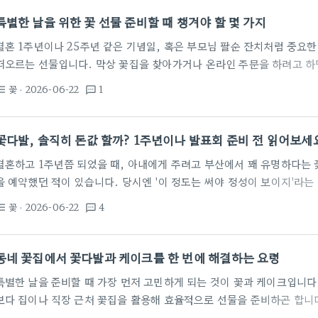
이상의 생존 주기를 고려해야 한다. 고무나무나 산세베리아처럼 저조도
특별한 날을 위한 꽃 선물 준비할 때 챙겨야 할 몇 가지
결혼 1주년이나 25주년 같은 기념일, 혹은 부모님 팔순 잔치처럼 중요한
떠오르는 선물입니다. 막상 꽃집을 찾아가거나 온라인 주문을 하려고 하
니다. 특히 계절에 따라 꽃의 상태가 다르고, 당일 배송인지 예약 배송
꽃
· 2026-06-22
1
st_bulleted
textsms
일산이나 청주 같은 대도시의 대형 꽃집들은 품종이 다양하지만, 석적이
리 재고를 확인하지 않으면 원하는 장미 꽃다발을 받기 어려울 수 있습니
이 고민하는 것이 바로 꽃의 구성입니다. 겉보기에 화려한…
꽃다발, 솔직히 돈값 할까? 1주년이나 발표회 준비 전 읽어보세
결혼하고 1주년쯤 되었을 때, 아내에게 주려고 부산에서 꽤 유명하다는 
을 예약했던 적이 있습니다. 당시엔 '이 정도는 써야 정성이 보이지'라는
꽃을 받는 순간의 기쁨은 잠시였고, 그다음 날부터는 처치 곤란한 쓰레
꽃
· 2026-06-22
4
st_bulleted
textsms
뼈저리게 느낀 게 하나 있는데, '꽃다발은 보여주기용 이벤트이지 실용적
니다. 꽃다발, 얼마나 투자해야 할까 보통 발표회 꽃다발이나 생일 이벤
만 원 사이의 가격대가 형성되어 있습니다. 요즘은 미니장미를 활용한 심
동네 꽃집에서 꽃다발과 케이크를 한 번에 해결하는 요령
선에서도 충분히…
특별한 날을 준비할 때 가장 먼저 고민하게 되는 것이 꽃과 케이크입니다
보다 집이나 직장 근처 꽃집을 활용해 효율적으로 선물을 준비하곤 합니
의 경우 구석구석 실력 있는 개인 공방이나 작은 꽃집이 많아, 미리 확