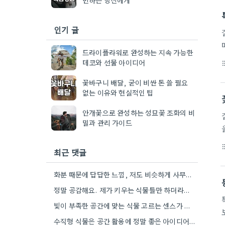
인기 글
드라이플라워로 완성하는 지속 가능한
데코와 선물 아이디어
format_li
꽃바구니 배달, 굳이 비싼 돈 쓸 필요
없는 이유와 현실적인 팁
안개꽃으로 완성하는 성묘꽃 조화의 비
밀과 관리 가이드
format_li
최근 댓글
화분 때문에 답답한 느낌, 저도 비슷하게 사무실에 물꽂이를 몇 개 뒀다가 관리가 너무 어려워서 결국…
정말 공감해요. 제가 키우는 식물들만 하더라도 물 주는 게 깜빡하면 금방 시들시들해지니까요.
빛이 부족한 공간에 맞는 식물 고르는 센스가 정말 중요하네요. 저는 작은 스투키를 좋아하는데, 잘 관리가…
수직형 식물은 공간 활용에 정말 좋은 아이디어네요. 특히 복잡한 음식점 진열에 도움이 될 것 같아요.