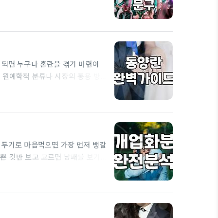
 문구를 고민해보면 막막할 때가 있
 메시지가 명확해야 합니다. 상황
가장 많이 쓰이는 문구는 '축 발
 받는 사람과의…
 되면 누구나 혼란을 겪기 마련이
 원예학적 분류나 시장의 통용 방
의 한난과 혼용되어 검색 결과가
볼 때 식물로서의 난을 찾을 때는
란은 서양란과 달리 잎의 선과 꽃의
생육 조건이…
 두기로 마음먹으면 가장 먼저 뱅갈
쁜 것만 보고 고르면 낭패를 보기
리가 단절되는 경우가 많기 때문입
다릅니다. 직사광선이 직접 들어오지
는 것이 훨씬 안전합니다. 뱅갈고무
빛이 부족한…