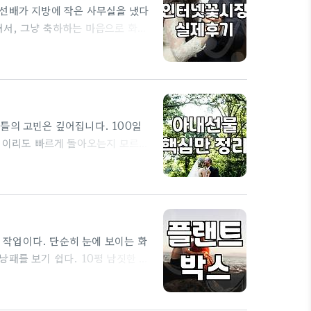
 선배가 지방에 작은 사무실을 냈다
쳐서, 그냥 축하하는 마음으로 화환
본 적이 없어서 대충 얼마 정도 하
 봤던 화환들이나, 본가 내려갔을
물가물하게 기억날 뿐이었다. 그때
들의 고민은 깊어집니다. 100일
왜 이리도 빠르게 돌아오는지 모르겠
보면 생각보다 비싼 가격에 흠칫 놀
다 내 지갑 사정과 상대방의 실질적
니다. 과연 우리가 흔히 생각하는
…
작업이다. 단순히 눈에 보이는 화
패를 보기 쉽다. 10평 남짓한 사
 없다. 전문가 입장에서 볼 때 가장
. 대부분의 사무실은 조명에 의존
실대형화분을 들일 때는 최소 3개월