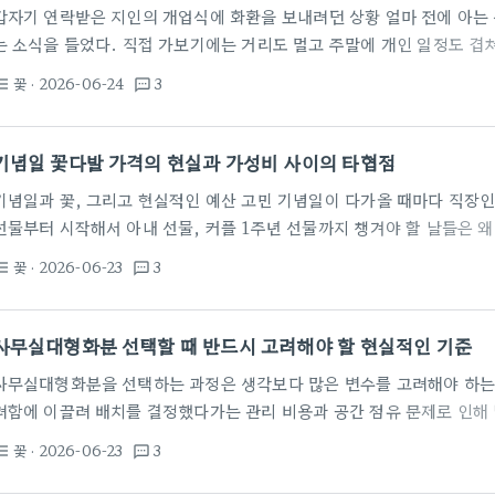
갑자기 연락받은 지인의 개업식에 화환을 보내려던 상황 얼마 전에 아는
는 소식을 들었다. 직접 가보기에는 거리도 멀고 주말에 개인 일정도 겹
이나 하나 보내야겠다고 생각했다. 평소에 이런 경조사 화환을 자주 보내
꽃
· 2026-06-24
3
st_bulleted
textsms
는지 감이 전혀 없었다. 그냥 예전에 대구 서문시장꽃집 지나가면서 얼핏
때 제천명동화원 같은 동네 꽃집 유리창에 붙어 있던 가격표 정도만 가
봤던 기억으로는 꽤 비쌌던 것 같아서, 스마트폰으로 대충 검색부터…
기념일 꽃다발 가격의 현실과 가성비 사이의 타협점
기념일과 꽃, 그리고 현실적인 예산 고민 기념일이 다가올 때마다 직장인
선물부터 시작해서 아내 선물, 커플 1주년 선물까지 챙겨야 할 날들은 
습니다. 특히 기념일의 대표 주자인 '꽃'을 준비하려고 꽃집을 알아보다 
꽃
· 2026-06-23
3
st_bulleted
textsms
라곤 합니다. 실제로 이 과정을 겪어보니, 단순히 예쁜 꽃을 고르는 것보
인 만족도 사이에서 균형을 잡는 것이 훨씬 더 중요하다는 것을 깨달았습
그럴듯한 꽃다발 가격은 어느 정도가 적당할까요? 그리고 그 비용만큼의
사무실대형화분 선택할 때 반드시 고려해야 할 현실적인 기준
사무실대형화분을 선택하는 과정은 생각보다 많은 변수를 고려해야 하는 
려함에 이끌려 배치를 결정했다가는 관리 비용과 공간 점유 문제로 인해 낭
무실 공간에 성인 키만한 화분을 두는 것은 공간을 죽이는 행위와 다를 바
꽃
· 2026-06-23
3
st_bulleted
textsms
우선해야 할 기준은 공간의 채광과 통풍, 그리고 구성원의 이동 동선이다
하는 환경이다. 실내 조도만으로는 광합성이 부족한 식물이 많다. 사무