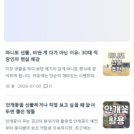
마니또 선물, 비싼 게 다가 아닌 이유: 30대 직
장인의 현실 체감
직장 생활을 하다 보면 예기치 않게 마니또 행사에 참
여하게 됩니다. 처음에는 단순히 재미있는 이벤트라
고 생각하겠지만, 막상 누군가의 마니또가 되어 2주
꽃
· 2026-07-03
0
format_list_bulleted
textsms
동안 선물을 고민하게 되면 이야기가 달라집니다. 특
히 3만 원에서 5만 원 사이의 애매한 예산이 정해지면
더 골치가 아프죠. '안동소주 선물세트' 같은 너무 무
안개꽃을 선물하거나 직접 보고 싶을 때 알아
거운 술은 취향을 타서 망설여지고, 그렇다고 '일본 여
두면 좋은 점들
성 속옷'이나 개인적인 의류를 선물하기엔 직장 내 경
안개꽃이 주는 공간의 분위기와 활용법 안개꽃은 예전
계가 너무 모호합니다. 이런 자리에서 저는 종종 실패
부터 꽃다발의 보조 역할로 익숙하지만, 최근에는 안
를 경험했습니다. 한번은 정말 실용적인 선물을 주고