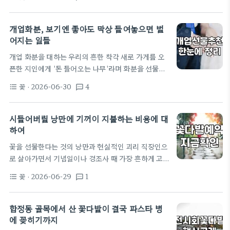
개업식에 화분을 꽤 보내봤고, 반대로 제 사무실 한구
예산은…
석에 들어온 화분들을 관리하며 겪었던 시행착오를 공
유해 볼까 합니다. 인터넷에 검색하면 나오는 예쁜 사
개업화분, 보기엔 좋아도 막상 들여놓으면 벌
진들과 실제 현실은 생각보다 거리가 멉니다. 화려한
어지는 일들
개업식, 그 후가 문제다 처음 개업식 당일에는 꽃집에
개업 화분을 대하는 우리의 흔한 착각 새로 가게를 오
서 배달 온 화분들이 사무실을 꽉 채워 보기 좋습니다.
픈한 지인에게 '돈 들어오는 나무'라며 화분을 선물하
인테리어 효과도 좋고 축하받는 기분도 들죠. 하지만
는 건 참 고전적이고 따뜻한 관습이죠. 저도 30대 초
2주 정도 지나면 이야기가 달라집니다. '이건 어떻
꽃
· 2026-06-30
4
format_list_bulleted
textsms
반에 창업을 준비하는 친구에게 꽤 덩치가 큰 야자수
게…
화분을 선물한 적이 있습니다. 당시엔 10만 원 정도를
들여 제법 근사한 것을 골랐는데, 사실 이게 나중에 친
시들어버릴 낭만에 기꺼이 지불하는 비용에 대
구에게 짐이 될 줄은 몰랐습니다. 대부분의 사람이 개
하여
업 선물로 화분을 고를 때 '공간이 푸릇푸릇해지면 좋
꽃을 선물한다는 것의 낭만과 현실적인 괴리 직장인으
겠지'라는 막연한 기대를 하곤 합니다. 하지만 현실은
로 살아가면서 기념일이나 경조사 때 가장 흔하게 고
생각보다 냉정하더군요. 이게 생각처럼 잘 안 되는 이
민하는 것이 바로 꽃다발선물이다. 30대에 접어들면
유 병원 개업화분으로 흔히 들어오는 고급…
꽃
· 2026-06-29
1
format_list_bulleted
textsms
서 실용적인 선물을 더 선호하게 되었지만, 그래도 분
위기를 내야 하는 특별한 날에는 꽃만한 것이 없다. 하
지만 매번 꽃을 살 때마다 과연 이 돈을 주고 일주일 만
합정동 골목에서 산 꽃다발이 결국 파스타 병
에 시들 꽃을 사는 게 맞는지 지금도 여전히 망설여지
에 꽂히기까지
곤 한다. 실제로 이 과정을 몇 번 겪어보고 나니, 꽃 선