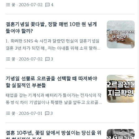
개꽃만으로 풍성하게 구성한 꽃다발이나 드라이플라
싶어서 30대 후반 직장 동료에게 영양제를 선물한 적
꽃
· 2026-07-02
4
format_list_bulleted
textsms
워 인테리어 소품으로 인기가 높습니다. 안개꽃은 수
이 있습니다. 하지만…
분 함량이 비교적 적어 말렸을 때 형태가 잘 유지되는
편이라 드라이플라워로 활용하기 가장 좋은 꽃 중 하
결혼기념일 꽃다발, 정말 매번 10만 원 넘게
나입니다. 안면도 지방정원처럼 대규모 정원 조성 시
들여야 할까?
안개꽃 정원이 치유의 공간으로 활용되는 이유도 특유
1. 화려한 SNS 속 사진과 달랐던 현실의 결혼기념일
의 포근하고 몽환적인 이미지 덕분입니다. 집에서 직
결혼 3년 차가 되던 해, 저는 아내를 위해 소위 말하는
접 말릴 때는 꽃이 완전히 만개하기 전, 가장 싱싱한
'인스타 감성'의 예약제 꽃집을 수소문했습니다. 약
상태에서 거꾸로 매달아 바람이 잘 통하는 그늘에 두
꽃
· 2026-07-02
3
format_list_bulleted
textsms
15만 원이라는 적지 않은 돈을 들여 디자인 결혼기념
어야 색감이 변하지 않고 예쁘게 마릅니다. 습한…
일꽃다발을 주문했죠. 풍성한 수입 장미와 유칼립투
스가 어우러진 꽃다발은 받을 때만큼은 세상에서 가장
기념일 선물로 오르골을 선택할 때 따져봐야
아름다운 선물이었습니다. 하지만 기대와 현실은 달
할 실질적인 부분들
랐습니다. 불과 4일이 지나자 잎끝이 시들기 시작했
태엽을 감는 기계식과 배터리가 들어가는 전자식의 작
고, 일주일 뒤에는 처치 곤란한 쓰레기가 되어 종량제
동 방식 차이 기념일이나 특별한 날을 앞두고 오르골
봉투로 들어갔습니다. 아내는 고맙다고 말하면서도
을 선물로 고려할 때 가장 먼저 결정해야 하는 것은 구
"이 돈이면 차라리 맛있는 소고기를 한 번 더 먹을 걸
꽃
· 2026-07-01
3
format_list_bulleted
textsms
동 방식입니다. 시중에서 접할 수 있는 오르골은 크게
그랬다"며 씁쓸해했습니다. 실제로…
내부의 금속 실린더가 돌아가며 빗 모양의 금속판을
튕겨 소리를 내는 전통적인 기계식과, 배터리를 넣어
결혼 10주년, 꽃집 앞에서 망설이는 당신을 위
센서나 버튼으로 소리를 출력하는 전자식으로 나뉩니