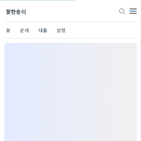
꽃한송이
꽃
운세
대출
보험