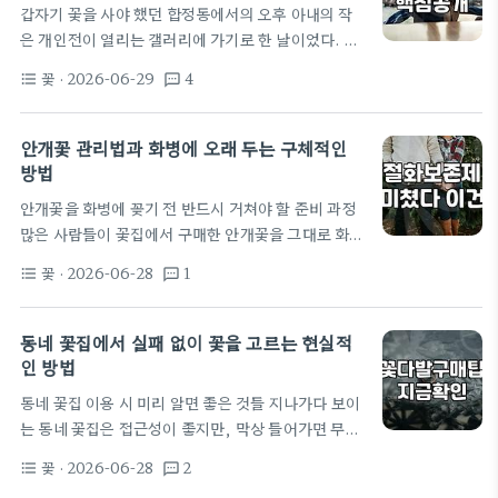
갑자기 꽃을 사야 했던 합정동에서의 오후 아내의 작
물은 단순히 '이쁜꽃다발'을 고르는 행위를 넘어 철저
은 개인전이 열리는 갤러리에 가기로 한 날이었다. 평
한 상황 판단과 타협이 필요한 영역이라는 것을 깨달
소에 꽃을 자주 사는 편이 아니라서 어디서 사야 할지
았다. 처음에는 그저 화려하고 큰 것을…
꽃
· 2026-06-29
4
format_list_bulleted
textsms
머릿속이 하얘졌다. 대충 인터넷에 가까운꽃집을 검
색해 봤는데, 광고 글이 너무 많아서 어디를 골라야 할
지 감이 안 잡혔다. 그냥 지하철역에서 대충 눈에 보이
안개꽃 관리법과 화병에 오래 두는 구체적인
는 곳으로 들어갈까 하다가, 그래도 전시회꽃다발인
방법
데 너무 성의 없어 보일까 봐 골목 안쪽에 있는 '정원주
안개꽃을 화병에 꽂기 전 반드시 거쳐야 할 준비 과정
의 방'이라는 작은 가게로 향했다. 합정역 5번 출구에
많은 사람들이 꽃집에서 구매한 안개꽃을 그대로 화병
서 나와서 한 10분쯤 걷다 보니 골목 모퉁이에 겨우 보
에 옮겨 담는다. 하지만 조금만 신경을 쓰면 수명을 일
이는 간판이 있었다. 간판이 너무 작아서…
꽃
· 2026-06-28
1
format_list_bulleted
textsms
주일 이상 연장할 수 있다. 먼저 줄기 하단에 붙어 있
는 잎들을 모두 제거해야 한다. 물에 잠기는 부위에 잎
이 있으면 박테리아가 번식해 물이 금방 오염되고 줄
동네 꽃집에서 실패 없이 꽃을 고르는 현실적
기가 썩어 들어간다. 가위는 반드시 알코올로 소독한
인 방법
것을 사용하고 줄기를 사선으로 2에서 3센티미터 정
동네 꽃집 이용 시 미리 알면 좋은 것들 지나가다 보이
도 깊게 자른다. 절단면이 넓을수록 수분 흡수율이 높
는 동네 꽃집은 접근성이 좋지만, 막상 들어가면 무엇
아져 안개꽃 고유의 볼륨감을 유지하는 데 유리하다.
을 어떻게 주문해야 할지 막막할 때가 많습니다. 특히
안개꽃의 수명을 결정짓는 물 온도와 환경…
꽃
· 2026-06-28
2
format_list_bulleted
textsms
당일 급하게 선물을 준비해야 하는 상황이라면 더 그