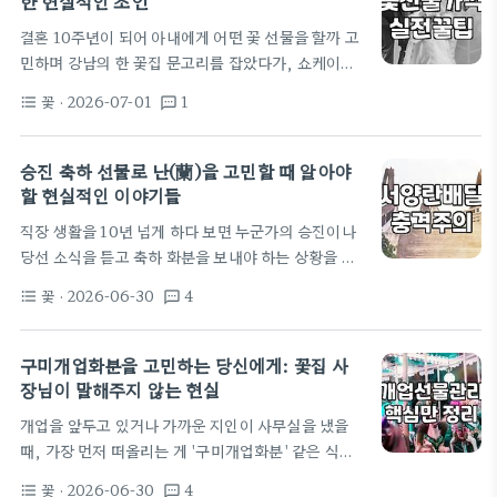
한 현실적인 조언
다. 기계식 오르골은 특유의 맑고 울림 있는 아날로그
결혼 10주년이 되어 아내에게 어떤 꽃 선물을 할까 고
소리를 내어 정서적인 만족감이 큽니다. 하지만 태엽
민하며 강남의 한 꽃집 문고리를 잡았다가, 쇼케이스
을 매번 직접 감아주어야 하며, 태엽 한 바퀴당 재생
에 적힌 가격표를 보고는 저도 모르게 손을 떼고 말았
시간이 대개 15초에서 30초 내외로 매우 짧다는 명확
꽃
· 2026-07-01
1
format_list_bulleted
textsms
습니다. 장미 한 송이에 8천 원, 풍성한 꽃다발 하나에
한…
10만 원을 훌쩍 넘기는 가격을 보며 솔직히 '이게 맞
나' 싶은 생각이 들더군요. 동네 꽃집에서 꽃다발을 사
승진 축하 선물로 난(蘭)을 고민할 때 알아야
는 행위 자체가 사치처럼 느껴지는 순간이었습니다.
할 현실적인 이야기들
사실 많은 분들이 꽃 선물을 고민할 때 이런 비용 문제
직장 생활을 10년 넘게 하다 보면 누군가의 승진이나
를 겪습니다. 저도 처음엔 멋진 꽃다발을 안겨주는 상
당선 소식을 듣고 축하 화분을 보내야 하는 상황을 꽤
상을 했지만, 막상 예산을 따져보니 현실과 이상 사이
자주 마주하게 됩니다. 보통 회사 복도에 쪼르륵 늘어
에서 갈등하게 되더라고요. 제가 이번에…
꽃
· 2026-06-30
4
format_list_bulleted
textsms
선 화분들을 보면 습관적으로 '서양란'이나 '동양란'을
떠올리곤 하죠. 하지만 막상 내 돈으로 직접 구매하거
나 예산을 집행해보면, 이게 생각보다 단순한 문제가
구미개업화분을 고민하는 당신에게: 꽃집 사
아니라는 걸 깨닫게 됩니다. 경험상 꽃은 받으면 기분
장님이 말해주지 않는 현실
은 좋지만, 이후 관리라는 현실적인 숙제가 남기 때문
개업을 앞두고 있거나 가까운 지인이 사무실을 냈을
입니다. 제가 몇 년 전 상사 승진 때 동양란인 '산천보
때, 가장 먼저 떠올리는 게 '구미개업화분' 같은 식물
세'를 선물했던 적이 있습니다. 잎이 단정하고 고고해
선물입니다. 저도 30대 중반 직장 생활을 하며 지인들
서 승진이라는 의미에 잘 어울린다고 판단했거든요.
꽃
· 2026-06-30
4
format_list_bulleted
textsms