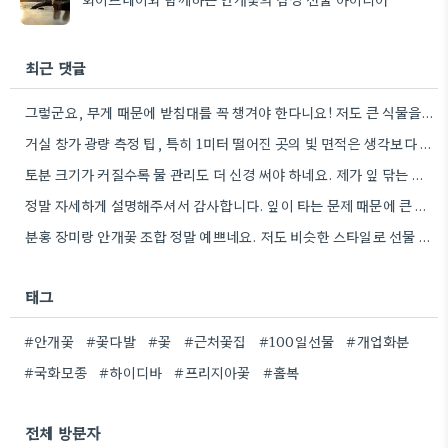
최근 댓글
그렇군요, 무게 때문에 받침대를 꼭 챙겨야 한다니요! 저도 큰 식물을 사놓고 겪었던 비슷한 경험이 있어서…
거실 창가 광량 측정 팁, 특히 1미터 떨어진 곳의 빛 면적은 생각보다 훨씬 줄어든다는 점을…
토분 크기가 커질수록 물 관리도 더 신경 써야 하네요. 제가 잎 닦는 거 항상 잊어버리는데,…
정말 자세하게 설명해주셔서 감사합니다. 잎이 타는 문제 때문에 큰 식물을 키우는 게 쉽지 않다는 점,…
분홍 장미랑 안개꽃 조합 정말 예쁘네요. 저도 비슷한 스타일로 선물 받았었는데, 들고 다니기 편해서 좋았어요.
태그
#안개꽃
#꽃다발
#꽃
#근처꽃집
#100일선물
#개업화분
#국화모종
#하이디바
#프리지아꽃
#홀복
전체 방문자