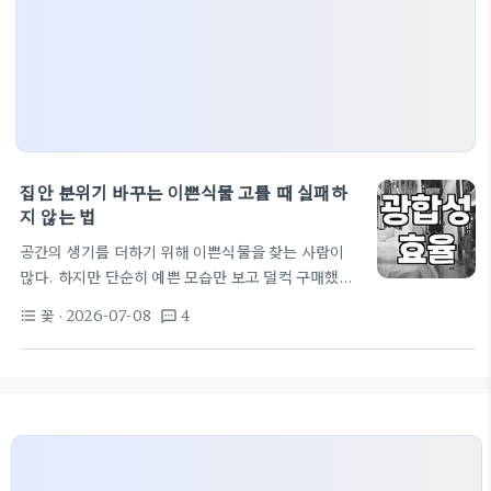
집안 분위기 바꾸는 이쁜식물 고를 때 실패하
지 않는 법
공간의 생기를 더하기 위해 이쁜식물을 찾는 사람이
많다. 하지만 단순히 예쁜 모습만 보고 덜컥 구매했다
가는 며칠 못 가 잎이 마르거나 노랗게 변하는 것을 보
꽃
· 2026-07-08
4
format_list_bulleted
textsms
며 스트레스를 받기 십상이다. 전문가 입장에서 보면
식물은 인테리어 소품이 아니라 살아있는 생명체라는
점을 망각할 때 가장 많은 실수가 발생한다. 거실 구석
에 두면 멋질 것 같다는 생각으로 관음죽을 데려왔다
가 빛이 부족해 웃자라게 만드는 경우가 대표적이다.
식물을 고를 때는 내 생활 패턴과 공간의 채광을 먼저
따져야 한다. 왜 이쁜식물 선택 전 채광 확인이 필수인