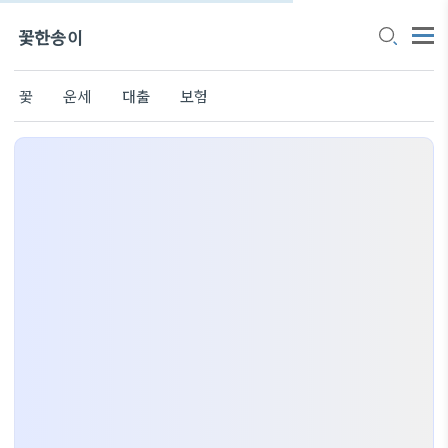
꽃한송이
꽃
운세
대출
보험