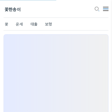
꽃한송이
꽃
운세
대출
보험