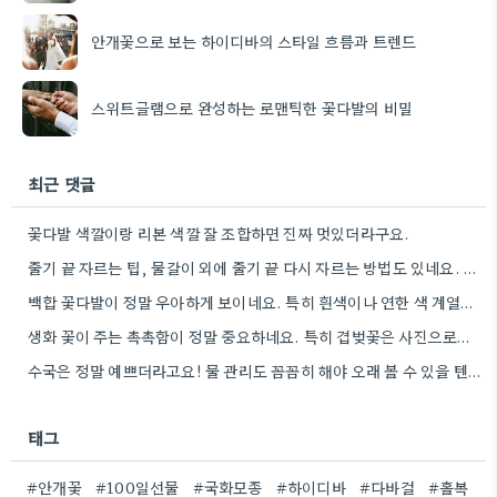
안개꽃으로 보는 하이디바의 스타일 흐름과 트렌드
스위트글램으로 완성하는 로맨틱한 꽃다발의 비밀
최근 댓글
꽃다발 색깔이랑 리본 색깔 잘 조합하면 진짜 멋있더라구요.
줄기 끝 자르는 팁, 물갈이 외에 줄기 끝 다시 자르는 방법도 있네요. 그거 완전 꿀팁인…
백합 꽃다발이 정말 우아하게 보이네요. 특히 흰색이나 연한 색 계열이 안전한 선택인 것 같아요.
생화 꽃이 주는 촉촉함이 정말 중요하네요. 특히 겹벚꽃은 사진으로는 다르게 보인다는 점, 실제로 보러 가봐야…
수국은 정말 예쁘더라고요! 물 관리도 꼼꼼히 해야 오래 볼 수 있을 텐데, 제가 좀 덜…
태그
#안개꽃
#100일선물
#국화모종
#하이디바
#다바걸
#홀복