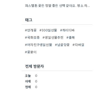
파스텔톤 꽃은 정말 좋은 선택 같아요. 평소 차분한 스타일을 좋아해서, 그런 색감의 꽃이 어울리는 분들에게…
태그
#안개꽃
#100일선물
#하이디바
#국화모종
#생일선물추천
#홀복
#여자친구생일선물
#납골당꽃
#다바걸
#꽃꽂이
전체 방문자
오늘
0
어제
0
전체
0