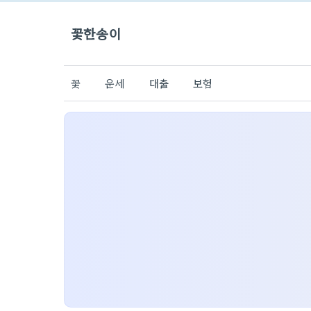
꽃한송이
꽃
운세
대출
보험