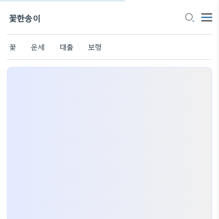
꽃한송이
꽃
운세
대출
보험