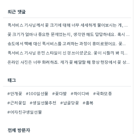
최근 댓글
퀵서비스 기사님께서 꽃 크기에 대해 너무 세세하게 물어보시는 게, 꽃바구니 자체가 손상될까 봐 걱정되는 마음은…
꽃 크기가 얼마나 중요한 문제였는지, 생각만 해도 답답하네요. 혹시 다음에는 좀 더 꼼꼼하게 사이즈를 확인해야겠어요.
송도에서 택배 대신 퀵서비스를 고려하는 과정이 흥미로웠어요. 꽃의 신선도를 위해 퀵서비스가 더 현실적인 선택일 수…
퀵서비스 기사님 운전 스타일이 신경 쓰이셨군요. 꽃이 시들까 봐 걱정하시는 마음 이해해요.
온라인 사진은 너무 화려하죠. 제가 꽃 배달할 때 항상 현장에서 꽃 상태를 꼼꼼히 확인하는 게…
태그
#안개꽃
#100일선물
#꽃다발
#하이디바
#국화모종
#근처꽃집
#생일선물추천
#납골당꽃
#홀복
#여자친구생일선물
전체 방문자