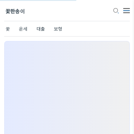
꽃한송이
꽃
운세
대출
보험