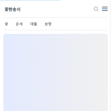
꽃한송이
꽃
운세
대출
보험