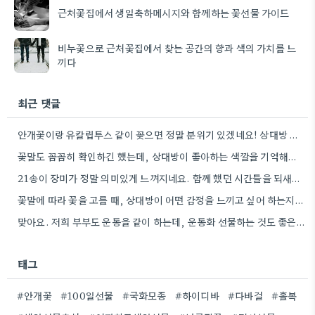
근처꽃집에서 생일축하메시지와 함께하는 꽃선물 가이드
비누꽃으로 근처꽃집에서 찾는 공간의 향과 색의 가치를 느
끼다
최근 댓글
안개꽃이랑 유칼립투스 같이 꽂으면 정말 분위기 있겠네요! 상대방 취향 생각하는 것도 좋지만, 꽃말도 고려하면 센스+
꽃말도 꼼꼼히 확인하긴 했는데, 상대방이 좋아하는 색깔을 기억해두는 게 더 센스 있을 것 같아요.
21송이 장미가 정말 의미있게 느껴지네요. 함께 했던 시간들을 되새기며 선물을 고른다는 마음이 잘 전달될 것…
꽃말에 따라 꽃을 고를 때, 상대방이 어떤 감정을 느끼고 싶어 하는지 생각하는 게 정말 좋은…
맞아요. 저희 부부도 운동을 같이 하는데, 운동화 선물하는 것도 좋은 생각이었네요. 꽃과 함께라면 더 센스…
태그
#안개꽃
#100일선물
#국화모종
#하이디바
#다바걸
#홀복