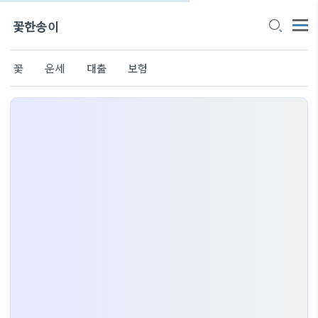
꽃한송이
꽃
운세
대출
보험