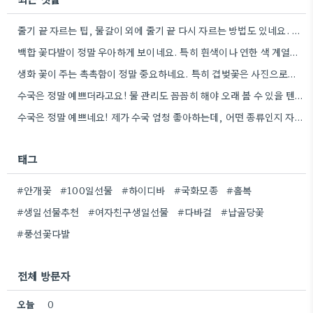
줄기 끝 자르는 팁, 물갈이 외에 줄기 끝 다시 자르는 방법도 있네요. 그거 완전 꿀팁인…
백합 꽃다발이 정말 우아하게 보이네요. 특히 흰색이나 연한 색 계열이 안전한 선택인 것 같아요.
생화 꽃이 주는 촉촉함이 정말 중요하네요. 특히 겹벚꽃은 사진으로는 다르게 보인다는 점, 실제로 보러 가봐야…
수국은 정말 예쁘더라고요! 물 관리도 꼼꼼히 해야 오래 볼 수 있을 텐데, 제가 좀 덜…
수국은 정말 예쁘네요! 제가 수국 엄청 좋아하는데, 어떤 종류인지 자세히 보니 더 감동이에요.
태그
#안개꽃
#100일선물
#하이디바
#국화모종
#홀복
#생일선물추천
#여자친구생일선물
#다바걸
#납골당꽃
#풍선꽃다발
전체 방문자
오늘
0