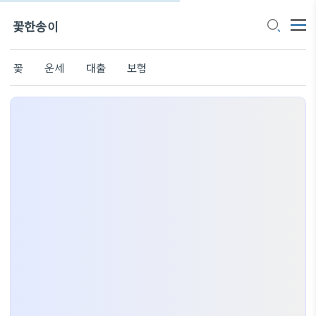
꽃한송이
꽃
운세
대출
보험