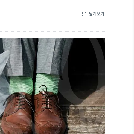
넓게보기
fullscreen