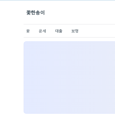
꽃한송이
꽃
운세
대출
보험