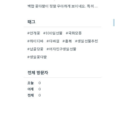
백합 꽃다발이 정말 우아하게 보이네요. 특히 흰색이나 연한 색 계열이 안전한 선택인 것 같아요.
태그
#안개꽃
#100일선물
#국화모종
#하이디바
#다바걸
#홀복
#생일선물추천
#납골당꽃
#여자친구생일선물
#생일꽃다발
전체 방문자
오늘
0
어제
0
전체
0