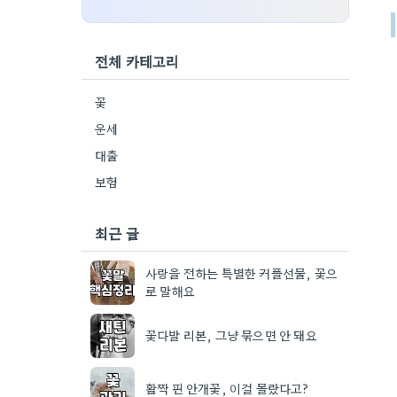
전체 카테고리
꽃
운세
대출
보험
최근 글
사랑을 전하는 특별한 커플선물, 꽃으
로 말해요
꽃다발 리본, 그냥 묶으면 안 돼요
활짝 핀 안개꽃, 이걸 몰랐다고?