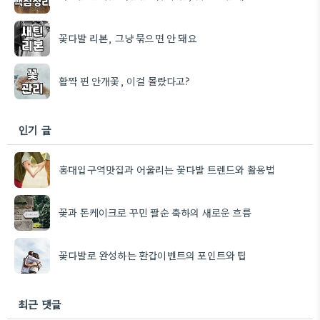
꽃다발 리본, 그냥 묶으면 안 돼요
활짝 핀 안개꽃, 이걸 몰랐다고?
인기 글
홍대입구역맛집과 어울리는 꽃다발 트렌드와 활용법
꽃과 돈케이크로 꾸민 팔순 축하의 새로운 흐름
꽃다발로 완성하는 환갑이벤트의 포인트와 팁
최근 댓글