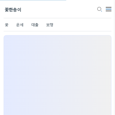
꽃한송이
꽃
운세
대출
보험