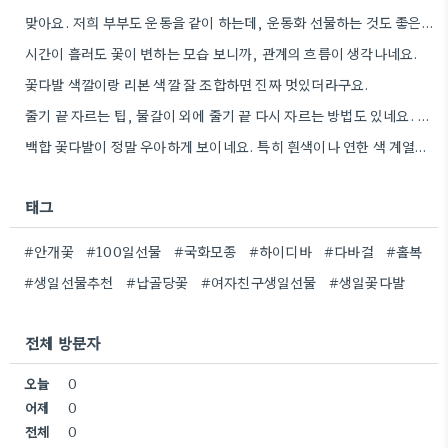
맞아요. 저희 부부도 운동을 같이 하는데, 운동화 선물하는 것도 좋은 생각이었네요. 꽃과 함께라면 더 센스…
시간이 흘러도 꽃이 변하는 모습 보니까, 관계의 흐름이 생각나네요.
꽃다발 색깔이랑 리본 색깔 잘 조합하면 진짜 멋있더라구요.
줄기 끝 자르는 팁, 물갈이 외에 줄기 끝 다시 자르는 방법도 있네요. 그거 완전 꿀팁인…
백합 꽃다발이 정말 우아하게 보이네요. 특히 흰색이나 연한 색 계열이 안전한 선택인 것 같아요.
태그
#안개꽃
#100일선물
#국화모종
#하이디바
#다바걸
#홀복
#생일선물추천
#납골당꽃
#여자친구생일선물
#생일꽃다발
전체 방문자
오늘
0
어제
0
전체
0