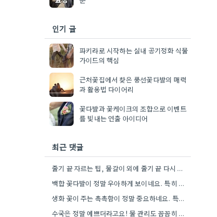
인기 글
파키라로 시작하는 실내 공기정화 식물
가이드의 핵심
근처꽃집에서 찾은 풍선꽃다발의 매력
과 활용법 다이어리
꽃다발과 꽃케이크의 조합으로 이벤트
를 빛내는 연출 아이디어
최근 댓글
줄기 끝 자르는 팁, 물갈이 외에 줄기 끝 다시 자르는 방법도 있네요. 그거 완전 꿀팁인…
백합 꽃다발이 정말 우아하게 보이네요. 특히 흰색이나 연한 색 계열이 안전한 선택인 것 같아요.
생화 꽃이 주는 촉촉함이 정말 중요하네요. 특히 겹벚꽃은 사진으로는 다르게 보인다는 점, 실제로 보러 가봐야…
수국은 정말 예쁘더라고요! 물 관리도 꼼꼼히 해야 오래 볼 수 있을 텐데, 제가 좀 덜…