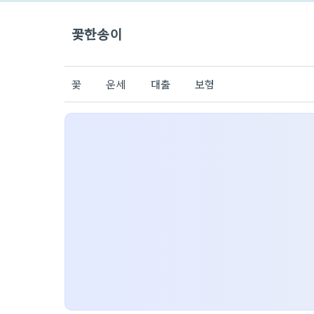
꽃한송이
꽃
운세
대출
보험