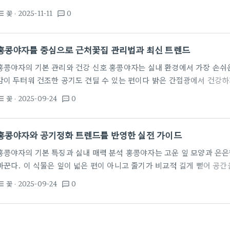
없이도 시야를 맑게 만들어 줍니다. 광은 간접광을 선호하며 직사광선 아
꽃
· 2025-11-11
0
st_bulleted
textsms
실내의 밝은 곳이라도 직사광선이 들어오지 않는 곳에서 키우면 잎의 색
배수가 잘되는 흙으로 선택하고, 흙 표면이 마를 때마다 물을 주어 뿌리
분이나 큰 공간의 포트에 심으면 홍콩야자의 높이 차로 꽃다발의 존재감
홍콩야자를 중심으로 근처꽃집 관리법과 최신 트렌드
홍콩야자의 기본 관리와 건강 신호 홍콩야자는 실내 환경에서 가장 손쉬운
감이 두터워 건조한 공기도 견딜 수 있는 편이다 밝은 간접광에서 건강
태우므로 자외선 차단이 필요하다 또한 잎의 깊은 초록색은 공기 중의 
꽃
· 2025-09-24
0
st_bulleted
textsms
을 지니며 주기적인 잎 관리가 공간의 분위기를 한층 차분하게 만든다 관
라 크게 좌우된다 흙이 과습될 경우 뿌리가 물러지기 쉽고 잎이 축 늘
수 있는데 이때 흙이 건조한 상태를…
홍콩야자와 공기정화 트렌드를 반영한 실전 가이드
홍콩야자의 기본 특징과 실내 매력 분석 홍콩야자는 고운 잎 모양과 은
바꾼다. 이 식물은 잎이 넓은 편이 아니고 줄기가 비교적 길게 뻗어 공
다. 집이나 사무실에서 햇빛이 간헐적으로 들어오는 창가나 밝은 간접광
꽃
· 2025-09-24
0
st_bulleted
textsms
다. 학명은 Livistona chinensis로 알려져 있으며, 잎의 갈래가 
우는 환경에 따라 차이가 나지만 보통 1~2미터 내외의 실내 공간에서도 
와 토양이 숨을 잘 쉬어야 뿌리 부패를 막을 수 있어…