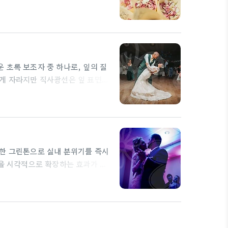
래서는 잎이 탈 수 있습니다. 반면
이 더 선명하게 유지됩니다. 토양은
 부식 위험을 줄입니다. 대형거실화
을…
 초록 보조자 중 하나로, 잎의 질
하게 자라지만 직사광선은 잎 표면을
먼지와 미세먼지에 도움을 주는 특징
리는 토양의 배수성과 물 주기에 따
어지거나 가장자리가 말라가듯 변색될
은한 그린톤으로 실내 분위기를 즉시
간을 시각적으로 확장하는 효과가 있
 구역에서도 비교적 무난하게 자란
손바닥처럼 벌어진 형태가 특징이다. 키
무리 없이 자랄 수 있다. 다만 뿌리