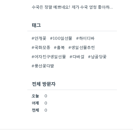
수국은 정말 예쁘네요! 제가 수국 엄청 좋아하는데, 어떤 종류인지 자세히 보니 더 감동이에요.
태그
#안개꽃
#100일선물
#하이디바
#국화모종
#홀복
#생일선물추천
#여자친구생일선물
#다바걸
#납골당꽃
#풍선꽃다발
전체 방문자
오늘
0
어제
0
전체
0