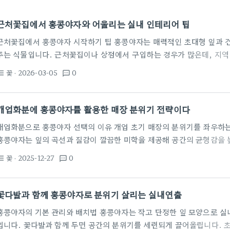
근처꽃집에서 홍콩야자와 어울리는 실내 인테리어 팁
근처꽃집에서 홍콩야자 시작하기 팁 홍콩야자는 매력적인 초대형 잎과 
주는 식물입니다. 근처꽃집이나 상점에서 구입하는 경우가 많은데, 지역
보며 선택하는 게 좋습니다. 구입 시에는 잎 끝 모서리가 살아 있고 줄
꽃
· 2026-03-05
0
st_bulleted
textsms
니다. 가능하면 흐름이 자연스러운 디스플레이를 추천하며, 산세베리아
띕니다. 실내 인테리어를 고려하면 홍콩야자를 중심으로 조도를 맞추는 
면 잎이 바삭해지거나 색이 바래지므로 간접광이 많은 곳에 두는 것이 
개업화분에 홍콩야자를 활용한 매장 분위기 전략이다
충분히 확보할 수 있는…
개업화분으로 홍콩야자 선택의 이유 개업 초기 매장의 분위기를 좌우하는
홍콩야자는 잎의 곡선과 질감이 깔끔한 미학을 제공해 공간의 균형감을 높
쁜 운영 환경에서도 생동감을 유지한다. 이로써 방문 고객의 첫인상을 
꽃
· 2025-12-27
0
st_bulleted
textsms
다. 대다수의 기업은 예산과 공간 제약을 동시에 고려한다. 홍콩야자는 
를 극대화하는 경향이 있다. 같은 예산으로도 포트의 디자인과 질감에 
따라서 매장 콘셉트와 브랜드 색채를 반영한 선택이 중요하다. 개업화분
꽃다발과 함께 홍콩야자로 분위기 살리는 실내연출
홍콩야자의 기본 관리와 배치법 홍콩야자는 작고 단정한 잎 모양으로 실
입니다. 꽃다발과 함께 두면 공간의 분위기를 세련되게 끌어올립니다. 