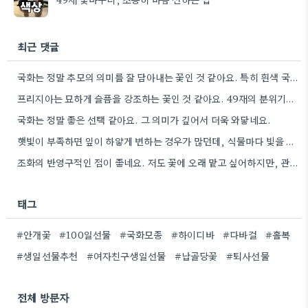
최근 댓글
국화는 정말 추모의 의미를 잘 담아내는 꽃인 것 같아요. 특히 흰색 국화가 은은하게 슬픔을 표현하는…
프리지아는 묘하게 슬픔을 강조하는 꽃인 것 같아요. 49재의 분위기를 생각하면, 좀 더 차분한 종류를 고려하는…
국화는 정말 좋은 선택 같아요. 그 의미가 깊어서 더욱 와닿네요.
햇빛이 부족하면 잎이 하얗게 변하는 경우가 많던데, 식물마다 빛을 좋아하는 양이 다르니까 꼭 확인하는 게…
조화의 반영구적인 점이 좋네요. 저도 꽃에 오래 맡고 싶어하지만, 관리가 번거롭다는 게 아쉽습니다.
태그
#안개꽃
#100일선물
#국화모종
#하이디바
#다바걸
#홀복
#생일선물추천
#여자친구생일선물
#납골당꽃
#퇴사선물
전체 방문자