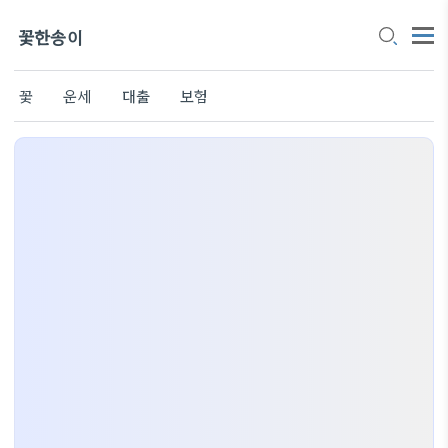
꽃한송이
꽃
운세
대출
보험