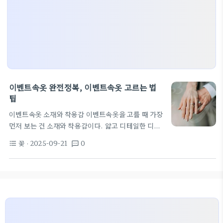
이벤트속옷 완전정복, 이벤트속옷 고르는 법
팁
이벤트속옷 소재와 착용감 이벤트속옷을 고를 때 가장
먼저 보는 건 소재와 착용감이다. 얇고 디테일한 디자
인이 많아 피부 밀착감이 중요하며, 통기성과 마찰 저
꽃
· 2025-09-21
0
format_list_bulleted
textsms
감은 착용 시간에 큰 차이를 만든다. 최근 업계에서 주
목받는 소재로 튜브락과 컴포젠 조합이 있다. 이 조합
은 피부를 부드럽게 감싸며 맨발 착용이나 민감 피부
에도 자극이 적다는 평가를 받는다. 특히 신체 라인을
드러내는 이벤트속옷에서는 소재 결과 박음질이 착용
감과 내구성으로 직결된다. 착용감 문제를 해결하려
면 시착 시 움직여보고 접촉 면의 마감 상태를 확인하