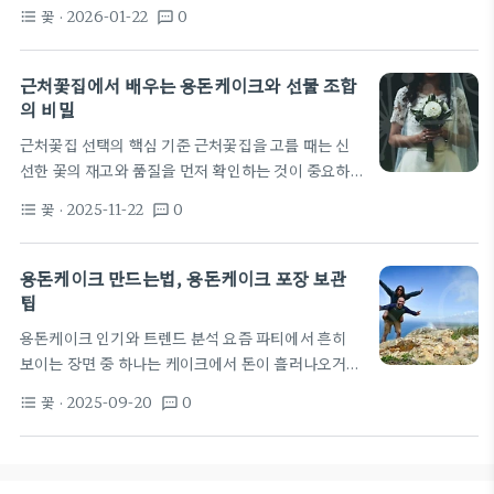
형태를 말합니다. 가까운 꽃집에서도 레터링이나 데
은 꽃과 돈을 함께 선물하는 데 실용적이다. 이런 구성
꽃
· 2026-01-22
0
format_list_bulleted
textsms
코를 활용해 금전적 축하의 메시지를 담아낼 수 있습
을 통해 결혼식, 생일, 학업…
니다. 이 아이템은 단순한 현금 선물보다 시각적으로
도 기억에 남는 선물이 됩니다. 주문 전 예산과 이벤트
근처꽃집에서 배우는 용돈케이크와 선물 조합
성격에 맞춘 옵션을 미리 확인하는 것이 좋습니다. 지
의 비밀
역 꽃집의 케이크는 보통 꽃과 케이크를 조합한 구성
근처꽃집 선택의 핵심 기준 근처꽃집을 고를 때는 신
이 많습니다. 용돈을 돈다발처럼 포장하는 방식이나,
선한 꽃의 재고와 품질을 먼저 확인하는 것이 중요하
쿠션형 디저트 위에 접목된 현금 디테일로 선물의 가
다. 주문 후 수령 가능 여부와 당일 전달 여부를 점검
치를 높일 수 있습니다. 용돈케이크를 제작하는 꽃집
꽃
· 2025-11-22
0
format_list_bulleted
textsms
하면 예기치 않은 상황을 줄일 수 있다. 위치가 가까울
은 위생과 안전을 최우선으로 하므로 재료 선정과 보
수록 배송 시간과 운송 손실이 줄어 신선함이 오래 유
관 방법을…
지된다. 디자인 포트폴리오를 미리 확인하는 습관이
용돈케이크 만드는법, 용돈케이크 포장 보관
필요하다. 매장 방문 전 SNS나 포트폴리오에서 선호
팁
하는 스타일을 파악하면 용돈케이크를 포함한 맞춤 구
용돈케이크 인기와 트렌드 분석 요즘 파티에서 흔히
성이 가능하다고 판단할 수 있다. 원하는 날짜에 맞춘
보이는 장면 중 하나는 케이크에서 돈이 흘러나오거
제작 가능성과 커스터마이징 옵션이 있는지 미리 확인
나, 케이크 옆에 돈상자를 함께 연출하는 방식입니다.
하자. 또한 지역의 계절성도 고려해야 한다. 같은 꽃이
꽃
· 2025-09-20
0
format_list_bulleted
textsms
소셜미디어에서는 짧은 영상 한 편으로 분위기가 확
라도 계절에…
달라지기 때문에 용돈케이크는 시각적 임팩트가 강한
파티 아이템으로 자리잡았습니다. 이 흐름은 젊은세
대의 영상 중심 문화와 맞물려 백일케이크나 돌잔치,