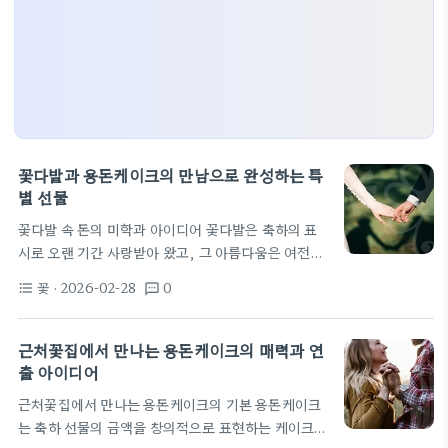
꽃다발과 용돈케이크의 만남으로 완성하는 특
별 선물
꽃다발 속 돈의 미학과 아이디어 꽃다발은 축하의 표
시로 오랜 기간 사랑받아 왔고, 그 아름다움은 여전히
강력하다. 최근에는 돈을 선물로 포장하는 방식이 꽃
꽃
· 2026-02-28
0
format_list_bulleted
textsms
다발의 감성으로 확장되면서 돈의 메시지가 더 명확해
졌다. 예를 들어 돈꽃다발은 종이와 리본으로 포장된
지폐를 작은 꽃 모양으로 엮어 선물하는 아이디어다.
근처꽃집에서 만나는 용돈케이크의 매력과 연
이런 방식은 금전적 축하를 전하는 동시에 꽃의 정서
출 아이디어
적 가치를 함께 전달한다. 또 다른 트렌드로는 돈과 꽃
근처꽃집에서 만나는 용돈케이크의 기본 용돈케이크
을 결합한 선물 구성으로, 용돈케이크와 돈꽃다발이
는 축하 선물의 금액을 창의적으로 표현하는 케이크
주목받고 있다. 카네이션용돈박스 같은 포장 아이템