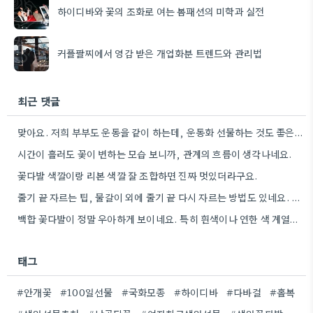
하이디바와 꽃의 조화로 여는 봄패션의 미학과 실전
커플팔찌에서 영감 받은 개업화분 트렌드와 관리법
최근 댓글
맞아요. 저희 부부도 운동을 같이 하는데, 운동화 선물하는 것도 좋은 생각이었네요. 꽃과 함께라면 더 센스…
시간이 흘러도 꽃이 변하는 모습 보니까, 관계의 흐름이 생각나네요.
꽃다발 색깔이랑 리본 색깔 잘 조합하면 진짜 멋있더라구요.
줄기 끝 자르는 팁, 물갈이 외에 줄기 끝 다시 자르는 방법도 있네요. 그거 완전 꿀팁인…
백합 꽃다발이 정말 우아하게 보이네요. 특히 흰색이나 연한 색 계열이 안전한 선택인 것 같아요.
태그
#안개꽃
#100일선물
#국화모종
#하이디바
#다바걸
#홀복