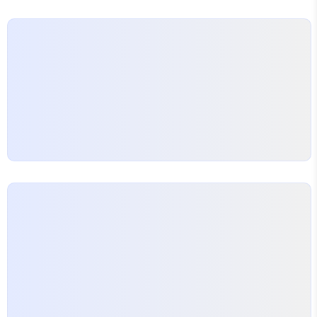
성인 생일 등 다양한 연령대 행사로 확장되고 있습니
다. 전통적 떡케이크와 결합한 형태도 늘어나며, 돌풍
선이나 토퍼 같은 소품과의 조합으로 개성을 살리는
사례가 많습니다. 실용적 용돈케이크 레시피 기본과
응용 기본 구조는 안전하게 포장된 용돈을 케이크 내
부나 상자에…