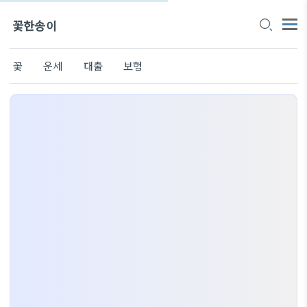
꽃한송이
꽃
운세
대출
보험