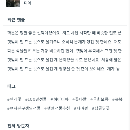
디어
최근 댓글
화분은 정말 좋은 선택이었어요. 저도 사업 시작할 때 비슷한 걸로 샀었는데, 괜히 기분 좋더라고요.
햇빛이 덜 드는 곳으로 옮겨주니 오히려 문제가 생긴 것 같네요. 저도 비슷한 경험이 있어서 더…
다른 식물들 키우는 거랑 비슷하긴 한데, 햇빛이 부족해서 그런 것 같아요. 제가 관리법을 좀 더…
햇빛이 덜 드는 곳으로 옮긴 게 문제였을 수도 있겠네요. 처음에 밝은 곳에 두려다가 오히려 잎이…
햇빛이 덜 드는 곳으로 옮긴 게 영향을 준 것 같아 보이네요. 제가 농원에서 받아왔을 때보다…
태그
#안개꽃
#100일선물
#하이디바
#꽃다발
#국화모종
#홀복
#여자친구생일선물
#생일선물추천
#다바걸
#납골당꽃
전체 방문자