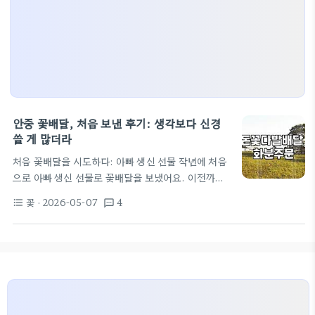
안중 꽃배달, 처음 보낸 후기: 생각보다 신경
쓸 게 많더라
처음 꽃배달을 시도하다: 아빠 생신 선물 작년에 처음
으로 아빠 생신 선물로 꽃배달을 보냈어요. 이전까지
는 그냥 직접 찾아뵙고 선물 드리거나, 부모님께서 직
꽃
· 2026-05-07
4
format_list_bulleted
textsms
접 꽃을 사시는 경우가 대부분이었죠. 그런데 이번에
는 제가 멀리 있어서 직접 못 가고, 그렇다고 용돈만
덜렁 보내기는 좀 섭섭한 마음에 처음으로 안중 꽃배
달 서비스를 이용해 보기로 결심했습니다. 솔직히 처
음에는 '꽃집에서 알아서 예쁘게 만들어 주겠지'라는
막연한 기대를 했어요. 뭐, 검색창에 '안중 꽃배달' 치
면 나오는 곳 중에 사진 괜찮아 보이는 곳 몇 군데 비교