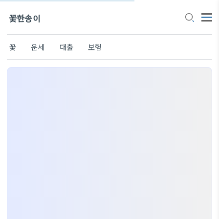
꽃한송이
꽃
운세
대출
보험