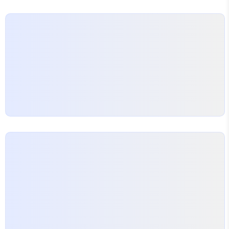
있다 한 사람의 취향을 파악했다면 꽃의 선택과 축하
메시지가 그 취향을 보완해 하나의 이야기로 엮이게
된다 또한 손글씨 카드나 간단한 포장 디테일이 메시
지의 신뢰감을 높이고 가까운 꽃집에서 직접 픽업하는
것도…