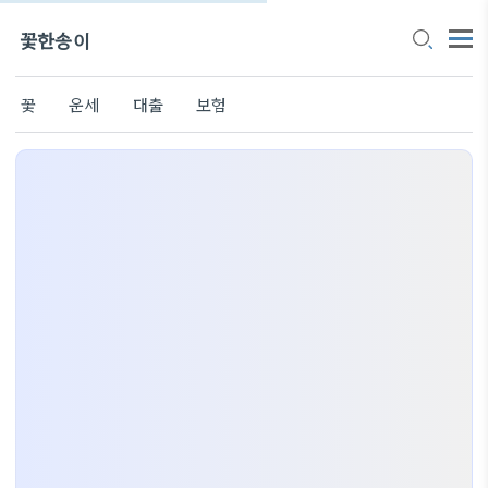
꽃한송이
꽃
운세
대출
보험