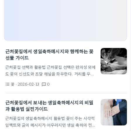
근처꽃집에서 생일축하메시지와 함께하는 꽃
선물 가이드
근처꽃집 선택과 활용법 근처꽃집 선택은 편의성 외에
도 꽃의 신선도와 조달 채널을 좌우한다. 거리를 우선
고려하되 주문 가능 시간과 당일 배송 여부를 확인하
꽃
· 2026-02-13
0
format_list_bulleted
textsms
라. 계절 꽃의 공급 상황도 함께 체크하면 선물의 완성
도가 올라간다. 근처꽃집과 협업할 때는 메시지 카드
와 꽃의 매칭을 미리 상의하는 것이 중요하다. 현장 추
근처꽃집에서 보내는 생일축하메시지의 비밀
천 상품을 활용하면 꽃의 조합이 더 조화롭게 다가온
과 활용법 실전가이드
다. 생일축하메시지의 분위기에 어울리는 포장과 카
근처꽃집의 생일축하메시지 활용법 꽃이 주는 시각적
드 디자인도 함께 고르면 좋다. 지역 꽃 시장의 트렌드
임팩트와 글의 메시지가 어우러지면 생일 축하의 전달
를 반영하면 더 신선한 선택이 가능하다. 예를 들어 현