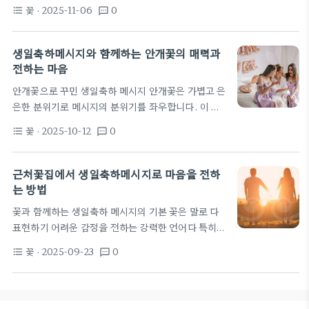
력이 크게 높아진다. 가까운 지역의 꽃집과 협업하는
지 재배 꽃의 비중이 늘고 있다. 지속가능한 포장과 친
꽃
· 2025-11-06
0
format_list_bulleted
textsms
방식은 당일 배송과 선물 꾸러미의 완성도를 높이고,
환경…
메시지 카드의 품격까지 함께 끌어올린다. 이 과정에
서 꽃의 색상과 포장 스타일은 메시지의 분위기를 뒷
생일축하메시지와 함께하는 안개꽃의 매력과
받침하는 중요한 요소가 된다. 지역성은 받는 사람에
전하는 마음
게 특별한 친근감을 주며, 메시지의 정서적 울림을 배
안개꽃으로 꾸민 생일축하 메시지 안개꽃은 가볍고 은
가시킨다. 생일축하메시지를 구성할 때 수신자의 취
은한 분위기로 메시지의 분위기를 좌우합니다. 이 부
향과 관계를 반영하는 것이 가장 중요하다. 직장 동료
드러운 분위기는 생일축하메시지를 더 조용하고 진실
라면 간결하고 프로페셔널한 톤의 축하를 먼저 전하
꽃
· 2025-10-12
0
format_list_bulleted
textsms
하게 만듭니다. 안개꽃이 가진 투명한 아름다움은 글
고, 개인적인 소소한 기억으로 분위기를 살려도 좋다.
의 여백을 넉넉하게 만들어 독자가 한 줄 한 줄 음미하
친구나 가족이라면 추억의…
게 합니다. 꽃의 미세한 잎과 작은 꽃무리는 글자 배치
근처꽃집에서 생일축하메시지로 마음을 전하
를 돕고 색상 선택에 여유를 제공합니다. 담백한 톤의
는 방법
문구와 비교적 간결한 레이아웃이 어울려 메시지의 핵
꽃과 함께하는 생일축하 메시지의 기본 꽃은 말로 다
심을 선명하게 합니다. 이 조합은 개인의 감정을 섬세
표현하기 어려운 감정을 전하는 강력한 언어다 특히
하게 드러내는 데 효과적입니다. 아이디어를 모을 때
생일이라는 특별한 순간에는 상대의 존재감을 확인시
는 먼저 분위기를 정하는 것이 중요합니다. 밝고 친근
꽃
· 2025-09-23
0
format_list_bulleted
textsms
키는 데 꽃이 주는 힘이 크다 생일축하메시지 역시 이
한 톤인지, 아니면 차분하고 성숙한 느낌인지…
흐름의 핵심 도구가 되어, 문장 하나하나에 마음의 온
도를 담아 전달하는 역할을 한다 최근 트렌드는 개인
의 취향과 생활 패턴을 반영하는 방향으로 움직이고