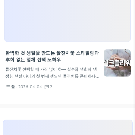
완벽한 첫 생일을 만드는 돌잔치꽃 스타일링과
후회 없는 업체 선택 노하우
돌잔치꽃 선택할 때 가장 많이 하는 실수와 생화의 냉
정한 현실 아이의 첫 번째 생일인 돌잔치를 준비하다
보면 부모의 욕심은 끝도 없이 커지기 마련이다. 그중
꽃
· 2026-04-04
2
format_list_bulleted
textsms
에서도 돌잔치꽃 장식은 행사장 전체의 분위기를 결정
짓는 핵심 요소라 많은 공을 들이게 된다. 하지만 현장
에서 수많은 행사를 지켜본 전문가 입장에서 보자면,
의외로 많은 부모가 화려함에만 매몰되어 실질적인 관
리나 효율성을 놓치는 경우가 허다하다. 가장 흔한 실
수는 무조건 고가의 생화만을 고집하는 태도다. 생화
는 분명 특유의 향기와 생동감이 있지만, 돌잔치라는