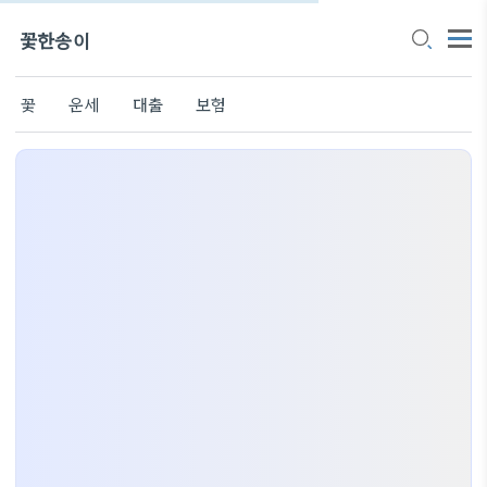
꽃한송이
꽃
운세
대출
보험