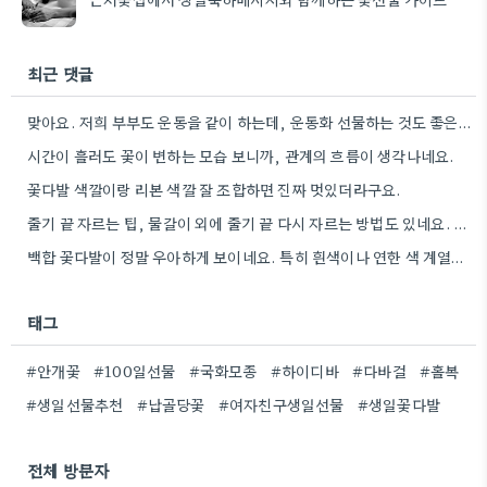
최근 댓글
맞아요. 저희 부부도 운동을 같이 하는데, 운동화 선물하는 것도 좋은 생각이었네요. 꽃과 함께라면 더 센스…
시간이 흘러도 꽃이 변하는 모습 보니까, 관계의 흐름이 생각나네요.
꽃다발 색깔이랑 리본 색깔 잘 조합하면 진짜 멋있더라구요.
줄기 끝 자르는 팁, 물갈이 외에 줄기 끝 다시 자르는 방법도 있네요. 그거 완전 꿀팁인…
백합 꽃다발이 정말 우아하게 보이네요. 특히 흰색이나 연한 색 계열이 안전한 선택인 것 같아요.
태그
#안개꽃
#100일선물
#국화모종
#하이디바
#다바걸
#홀복
#생일선물추천
#납골당꽃
#여자친구생일선물
#생일꽃다발
전체 방문자