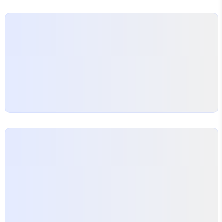
서 특히 돋보여 온라인 콘텐츠의 관심을 끌기 쉽습니
다. 신선한 고사리는 다른 꽃과의 대비를 통해 화려함
을 해치지 않고 포인트를 만들어 냅니다. 고사리 모종
이나 이미 자란 싹을 선택해 잎맥과 잎끝의 형태를 살
려 다듬는 것이 중요합니다. 플로럴 스타일에 따라 잎
줄기를…