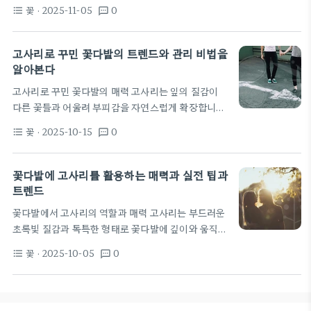
드러운 생명감을 더합니다. 고사리는 얇은 잎맥과 미
표면이 마를 때까지 기다렸다가 충분히 촉촉해지면 물
꽃
· 2025-11-05
0
format_list_bulleted
textsms
세한 질감으로 꽃과의 대비를 만들고, 공간을 더 넓고
을 준다. 과습은 뿌리썩음의 원인이 되므로…
시원하게 보이게 하는 효과를 줍니다. 최근 인테리어
트렌드에서도 그린 포인트로 자주 등장하며, 작은 화
고사리로 꾸민 꽃다발의 트렌드와 관리 비법을
분으로도 큰 분위기를 연출할 수 있습니다. 정원이나
알아본다
발코니의 반그늘에서 고사리를 키워 꽃과 함께 배치하
고사리로 꾸민 꽃다발의 매력 고사리는 잎의 질감이
면 각 계절의 색을 한층 돋보이게 만듭니다. 배경이 단
다른 꽃들과 어울려 부피감을 자연스럽게 확장합니
색인 경우 특히 고사리의 질감이 돋보이며, 꽃의 형태
다. 연약한 색의 꽃과 함께 배치하면 상상 속의 숲길
와 색이 서로 방해되지 않고 조화롭게 어울립니다. 길
꽃
· 2025-10-15
0
format_list_bulleted
textsms
같은 분위기를 연출할 수 있습니다. 요즘 웨딩 부케나
게 뻗은 포슬포슬한 잎은…
이벤트 샘플에서도 고사리가 자주 선택되는데, 이는
친환경 미니멀리즘 트렌드와도 맞물립니다. 실제 현
꽃다발에 고사리를 활용하는 매력과 실전 팁과
장 사진을 보면, 고사리의 초록실루엣이 다른 색조를
트렌드
돋보이게 하는 효과를 확인할 수 있습니다. 몽실몽실
꽃다발에서 고사리의 역할과 매력 고사리는 부드러운
한 포장지나 리본과 조합하면 생동감이 더해져 사진
초록빛 질감과 독특한 형태로 꽃다발에 깊이와 움직임
촬영에서도 선명한 분위기를 만듭니다. 단순한 구성
을 더합니다. 실제 생고사리는 잎맥의 선이 또렷하고
일지라도 고사리의 흐르는 선이 조화를 이끌어내며 완
꽃
· 2025-10-05
0
format_list_bulleted
textsms
유려한 곡선을 만들어 전체 구성의 안정감을 제공합니
성도가 높아집니다. 다음으로 고려할 점은 고사리의
다. 건고사리는 갈색 포인트로 계절감을 부여하며 현
원산지와 신선도인데, 신선한…
대적 디자인에서도 텍스처의 포인트가 됩니다. 촘촘
한 빛 아래에서 고사리의 선이 흐르는 느낌은 사진에