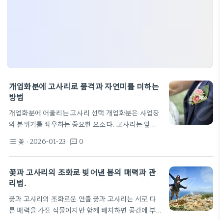
개업화분에 고사리로 품격과 자연미를 더하는
방법
개업화분에 어울리는 고사리 선택 개업화분은 사업장
의 분위기를 좌우하는 중요한 요소다. 고사리는 잎의
질감과 실루엣이 공간에 편안한 생기를 불어넣는다.
꽃
· 2026-01-23
0
format_list_bulleted
textsms
포장이나 배치에 따라 손님이 느끼는 첫인상이 크게
달라진다. 이 때문에 개업화분을 고를 때는 관리 난이
도와 공간의 빛 조건을 함께 고려하는 것이 좋다. 실내
꽃과 고사리의 조화로 빚어낸 봄의 매력과 관
에서 관리가 쉬운 고사리는 간접광에서도 잘 자라며
리법.
배수성이 좋은 화분을 선택하는 것이 필요하다. 햇빛
꽃과 고사리의 조화로운 연출 꽃과 고사리는 서로 다
이 강한 남향보다는 밝은 간접광이 드는 위치에 두면
른 매력을 가진 식물이지만 함께 배치하면 공간에 부
잎이 타지 않고 초록을 오랫동안 유지한다. 물주기는