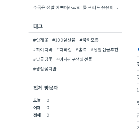
수국은 정말 예쁘더라고요! 물 관리도 꼼꼼히 해야 오래 볼 수 있을 텐데, 제가 좀 덜…
태그
#안개꽃
#100일선물
#국화모종
#하이디바
#다바걸
#홀복
#생일선물추천
#납골당꽃
#여자친구생일선물
#생일꽃다발
전체 방문자
오늘
0
어제
0
전체
0