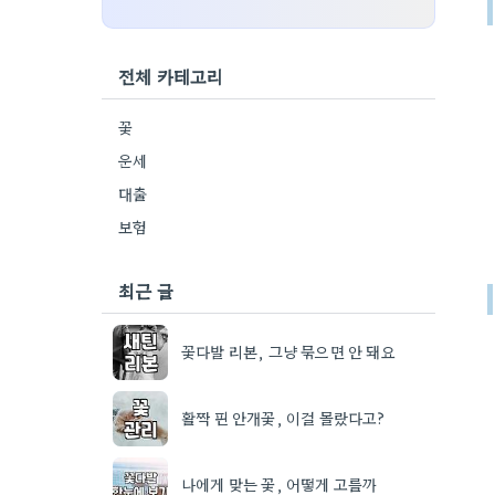
전체 카테고리
꽃
운세
대출
보험
최근 글
꽃다발 리본, 그냥 묶으면 안 돼요
활짝 핀 안개꽃, 이걸 몰랐다고?
나에게 맞는 꽃, 어떻게 고를까