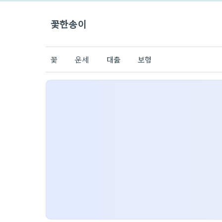
꽃한송이
꽃
운세
대출
보험