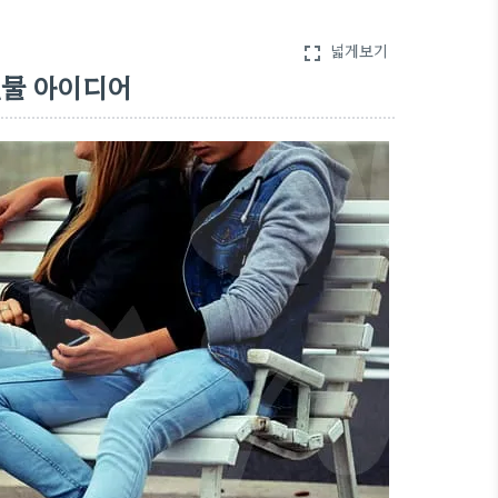
넓게보기
fullscreen
선물 아이디어