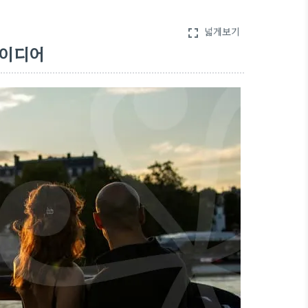
넓게보기
fullscreen
아이디어