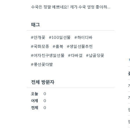
수국은 정말 예쁘네요! 제가 수국 엄청 좋아하는데, 어떤 종류인지 자세히 보니 더 감동이에요.
태그
#안개꽃
#100일선물
#하이디바
#국화모종
#홀복
#생일선물추천
#여자친구생일선물
#다바걸
#납골당꽃
#풍선꽃다발
전체 방문자
오늘
0
어제
0
전체
0