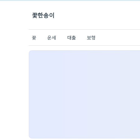
꽃한송이
꽃
운세
대출
보험