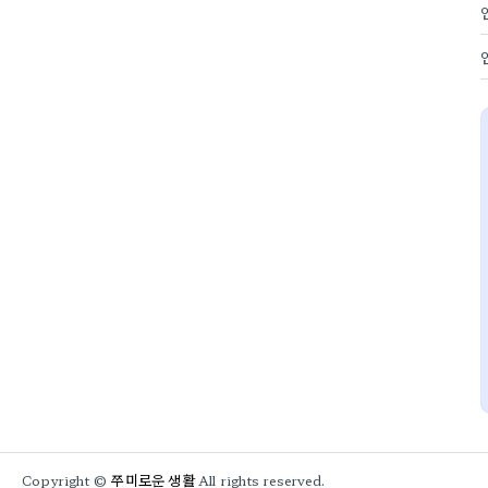
쭈미로운 생활
Copyright ©
All rights reserved.