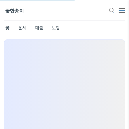
꽃한송이
꽃
운세
대출
보험