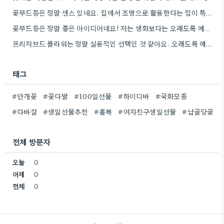
꽃무드등은 정말 센스 있네요. 집에서 조명으로 활용한다는 점이 특히 마음에 들어요.
꽃무드등은 정말 좋은 아이디어네요! 저는 생화보다는 오래도록 예쁘게 볼 수 있는 프리저브드플라워를 더 선호하는데요.
프리저브드 플라워는 정말 실용적인 선택인 것 같아요. 오래도록 예쁘게 유지할 수 있어서 좋네요.
태그
#안개꽃
#꽃다발
#100일선물
#하이디바
#국화모종
#다바걸
#생일선물추천
#홀복
#여자친구생일선물
#납골당꽃
전체 방문자
오늘
0
어제
0
전체
0