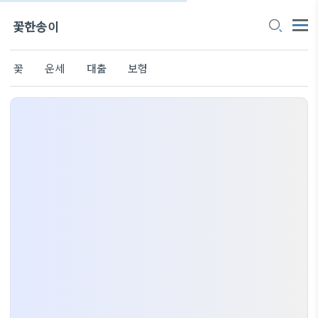
꽃한송이
꽃
운세
대출
보험