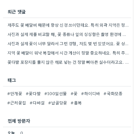
최근 댓글
제주도 꽃 배달비 때문에 항상 신경 쓰이던데요. 특히 외곽 지역은 정말 차이가 커서, 주문 전에…
사진과 실제 제품 비교할 때, 꽃 종류나 잎의 싱싱함은 촬영 환경에 따라 정말 많이 달라지더라구요.
사진과 실제 꽃이 너무 달라서 그런 경험, 저도 몇 번 있었어요. 꽃 상태 확인하기 위해…
지역 꽃 배달이 워낙 복잡해서 시간 계산이 정말 중요하네요. 특히 주말이나 공휴일에는 더 신경 써야…
꽃다발 포장지를 풀지 않은 채로 넣는 건 정말 뼈아픈 실수더라고요. 물갈이까지 귀찮다는 게 현실이네요.
태그
#안개꽃
#꽃다발
#100일선물
#꽃
#하이디바
#국화모종
#근처꽃집
#다바걸
#납골당꽃
#홀복
전체 방문자
오늘
0