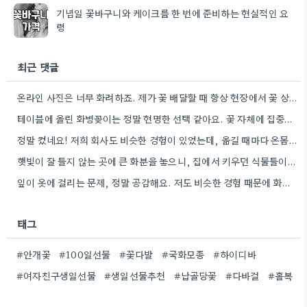
기념일 꽃바구니와 케이크를 한 번에 준비하는 현실적인 요
령
최근 댓글
온라인 사진은 너무 화려하죠. 제가 꽃 배달할 때 항상 현장에서 꽃 상태를 꼼꼼히 확인하는 게…
테이블에 올린 화병꽂이는 정말 현명한 선택 같아요. 꽃 자체에 집중하는 마음이 느껴져서 좋네요.
정말 컸네요! 저희 회사도 비슷한 경험이 있었는데, 옮길 때마다 온몸으로 힘이 들더라고요.
햇빛이 잘 들지 않는 곳에 큰 화분을 놓으니, 집에서 키우던 식물들이 죽을 때처럼 걱정되네요.
잎이 옷에 걸리는 문제, 정말 공감해요. 저도 비슷한 경험 때문에 화분 위치 바꾸는 게 쉽지…
태그
#안개꽃
#100일선물
#꽃다발
#국화모종
#하이디바
#여자친구생일선물
#생일선물추천
#납골당꽃
#다바걸
#홀복