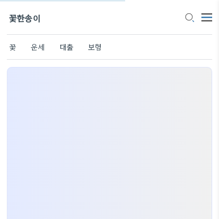
꽃한송이
꽃
운세
대출
보험