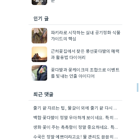
인기 글
파키라로 시작하는 실내 공기정화 식물
가이드의 핵심
근처꽃집에서 찾은 풍선꽃다발의 매력
과 활용법 다이어리
꽃다발과 꽃케이크의 조합으로 이벤트
를 빛내는 연출 아이디어
최근 댓글
줄기 끝 자르는 팁, 물갈이 외에 줄기 끝 다시 자르는 방법도 있네요. 그거 완전 꿀팁인…
백합 꽃다발이 정말 우아하게 보이네요. 특히 흰색이나 연한 색 계열이 안전한 선택인 것 같아요.
생화 꽃이 주는 촉촉함이 정말 중요하네요. 특히 겹벚꽃은 사진으로는 다르게 보인다는 점, 실제로 보러 가봐야…
수국은 정말 예쁘더라고요! 물 관리도 꼼꼼히 해야 오래 볼 수 있을 텐데, 제가 좀 덜…