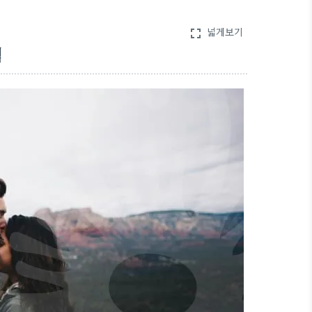
넓게보기
fullscreen
험