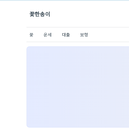
꽃한송이
꽃
운세
대출
보험