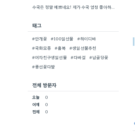
수국은 정말 예쁘네요! 제가 수국 엄청 좋아하는데, 어떤 종류인지 자세히 보니 더 감동이에요.
태그
#안개꽃
#100일선물
#하이디바
#국화모종
#홀복
#생일선물추천
#여자친구생일선물
#다바걸
#납골당꽃
#풍선꽃다발
전체 방문자
오늘
0
어제
0
전체
0