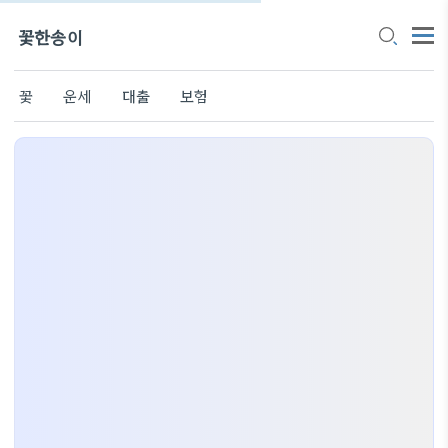
꽃한송이
꽃
운세
대출
보험