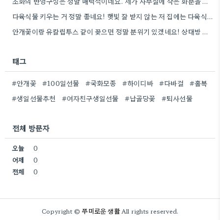
조화의 반영구성은 정말 매력적이네요. 제가 사무실에 작은 화분을 하나 놓아두고 있는데, 조화처럼 관리가 편한 꽃이…
다육식물 키우는 거 정말 좋네요! 햇빛 잘 받지 않는 저 집에는 다육식물로 시작해야겠어요.
안개꽃이랑 유칼립투스 같이 꽂으면 정말 분위기 있겠네요! 상대방 취향 생각하는 것도 좋지만, 꽃말도 고려하면 센스+
태그
#안개꽃
#100일선물
#국화모종
#하이디바
#다바걸
#홀복
#생일선물추천
#여자친구생일선물
#납골당꽃
#퇴사선물
전체 방문자
오늘
0
어제
0
전체
0
쭈미로운 생활
Copyright ©
All rights reserved.