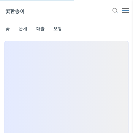
꽃한송이
꽃
운세
대출
보험