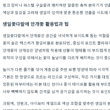
핑크 장미나 파스텔 구슬꽃과 매치하면 달콤한 축하 분위기가 연
색상과 질감을 고려해 생일의 성격에 맞춘 톤온톤 연출을 시도해 
생일꽃다발에 안개꽃 활용법과 팁
생일꽃다발에서 안개꽃은 공간을 넉넉하게 보이도록 돕는 역할을
꽃의 숨은 텍스처가 황금비율로 분포되면, 중심의 포인트 플라워
안개꽃의 산재감은 양념처럼 작용해 선물의 형태를 더 부드럽게 
최적의 구성을 위해서는 꽃의 높낮이를 다르게 배치하는 것이 중
높이가 다른 줄기를 섞어 계층감을 주면 보행 방향에 따라 시각적
기본은 한 방향으로 흐르는 라인으로 구성하되, 작은 가지를 대
정돈된 마무리에는 리본 대신 천이나 종이 테이프를 활용해 부드
너무 빽빽하지 않도록 간격을 남겨 공기감을 유지하는 것이 포인
크림색, 연핑크, 아이보리 계열으로 색상 조합을 맞추면 생일의