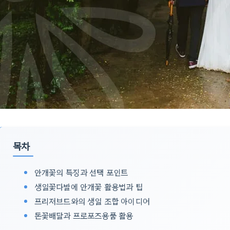
목차
안개꽃의 특징과 선택 포인트
생일꽃다발에 안개꽃 활용법과 팁
프리저브드와의 생일 조합 아이디어
돈꽃배달과 프로포즈용품 활용