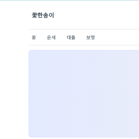
꽃한송이
꽃
운세
대출
보험