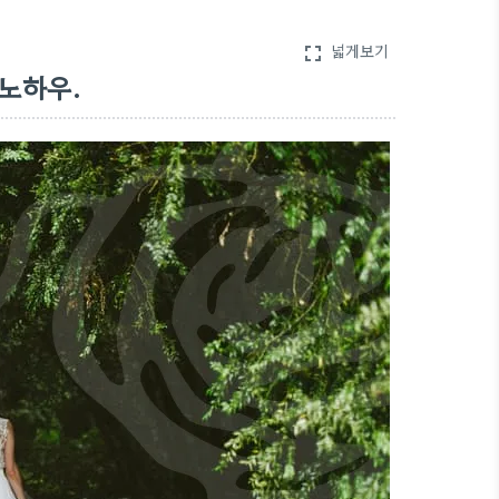
넓게보기
fullscreen
노하우.