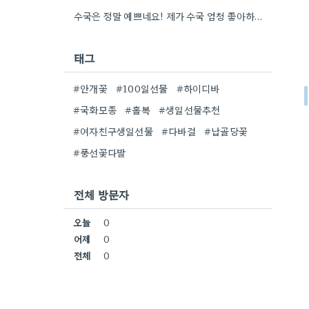
수국은 정말 예쁘네요! 제가 수국 엄청 좋아하는데, 어떤 종류인지 자세히 보니 더 감동이에요.
태그
#안개꽃
#100일선물
#하이디바
#국화모종
#홀복
#생일선물추천
#여자친구생일선물
#다바걸
#납골당꽃
#풍선꽃다발
전체 방문자
오늘
0
어제
0
전체
0