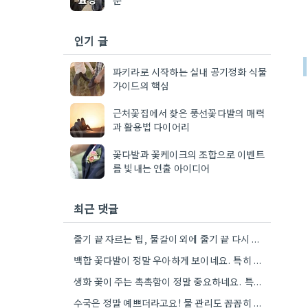
인기 글
파키라로 시작하는 실내 공기정화 식물
가이드의 핵심
근처꽃집에서 찾은 풍선꽃다발의 매력
과 활용법 다이어리
꽃다발과 꽃케이크의 조합으로 이벤트
를 빛내는 연출 아이디어
최근 댓글
줄기 끝 자르는 팁, 물갈이 외에 줄기 끝 다시 자르는 방법도 있네요. 그거 완전 꿀팁인…
백합 꽃다발이 정말 우아하게 보이네요. 특히 흰색이나 연한 색 계열이 안전한 선택인 것 같아요.
생화 꽃이 주는 촉촉함이 정말 중요하네요. 특히 겹벚꽃은 사진으로는 다르게 보인다는 점, 실제로 보러 가봐야…
수국은 정말 예쁘더라고요! 물 관리도 꼼꼼히 해야 오래 볼 수 있을 텐데, 제가 좀 덜…