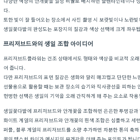
다양한 색상의 안개꽃을 일정 비율로 배치하면 발렌타인데이나 성
다.
또한 빛이 잘 들어오는 장소에서 사진 촬영 시 보랏빛이나 노란빛
생일꽃다발의 완성도는 포장지의 질감과 색상 선택에 크게 좌우
프리저브드와의 생일 조합 아이디어
프리저브드플라워는 건조 상태에서도 형태와 색상을 비교적 오래
여 줍니다.
다만 프리저브드의 표면 질감은 생화와 달리 매끄럽고 단단한 느
선물용으로 활용할 때는 보관 장소의 습기와 직사광선을 피하는 
현명한 선택은 생일의 기억을 오래 간직하게 해 주는 요소로 작용
생일꽃다발에 프리저브드와 안개꽃을 조합하면 은은한 투명감과 
화이트 계열의 프리저브드와 안개꽃의 흰색 조합은 심플하고 세련
퍼플, 블루 계열의 프리저브드를 소량 추가하면 차분한 톤의 축하
꽃의 텍스처 차이가 메시지의 무게감을 더해 주는 포인트가 됩니