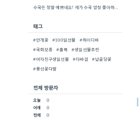
수국은 정말 예쁘네요! 제가 수국 엄청 좋아하는데, 어떤 종류인지 자세히 보니 더 감동이에요.
태그
#안개꽃
#100일선물
#하이디바
#국화모종
#홀복
#생일선물추천
#여자친구생일선물
#다바걸
#납골당꽃
#풍선꽃다발
전체 방문자
오늘
0
어제
0
전체
0