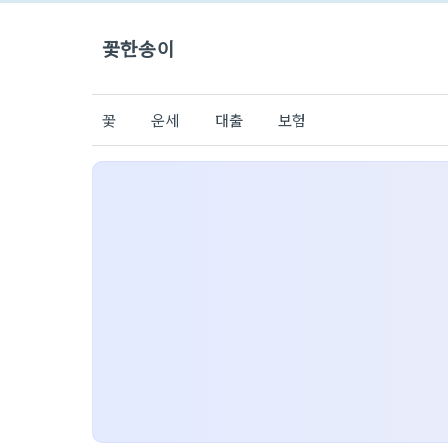
꽃한송이
꽃
운세
대출
보험