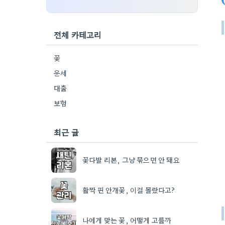
전체 카테고리
꽃
운세
대출
보험
최근 글
꽃다발 리본, 그냥 묶으면 안 돼요
활짝 핀 안개꽃, 이걸 몰랐다고?
나에게 맞는 꽃, 어떻게 고를까