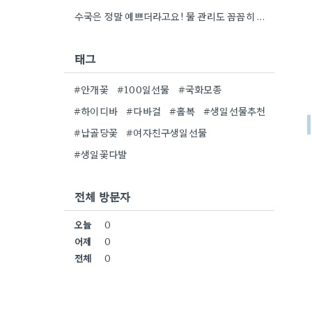
수국은 정말 예쁘더라고요! 물 관리도 꼼꼼히 해야 오래 볼 수 있을 텐데, 제가 좀 덜…
태그
#안개꽃
#100일선물
#국화모종
#하이디바
#다바걸
#홀복
#생일선물추천
#납골당꽃
#여자친구생일선물
#생일꽃다발
전체 방문자
오늘
0
어제
0
전체
0