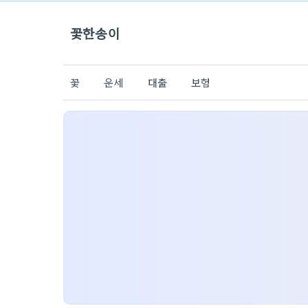
꽃한송이
꽃
운세
대출
보험