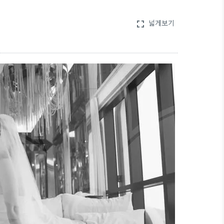
넓게보기
fullscreen