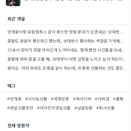
최근 댓글
안개꽃이랑 유칼립투스 같이 꽂으면 정말 분위기 있겠네요! 상대방 취향 생각하는 것도 좋지만, 꽃말도 고려하면 센스+
꽃말도 꼼꼼히 확인하긴 했는데, 상대방이 좋아하는 색깔을 기억해두는 게 더 센스 있을 것 같아요.
21송이 장미가 정말 의미있게 느껴지네요. 함께 했던 시간들을 되새기며 선물을 고른다는 마음이 잘 전달될 것…
꽃말에 따라 꽃을 고를 때, 상대방이 어떤 감정을 느끼고 싶어 하는지 생각하는 게 정말 좋은…
맞아요. 저희 부부도 운동을 같이 하는데, 운동화 선물하는 것도 좋은 생각이었네요. 꽃과 함께라면 더 센스…
태그
#안개꽃
#100일선물
#국화모종
#하이디바
#다바걸
#홀복
#생일선물추천
#여자친구생일선물
#납골당꽃
#퇴사선물
전체 방문자