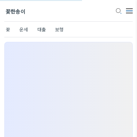
꽃한송이
꽃
운세
대출
보험