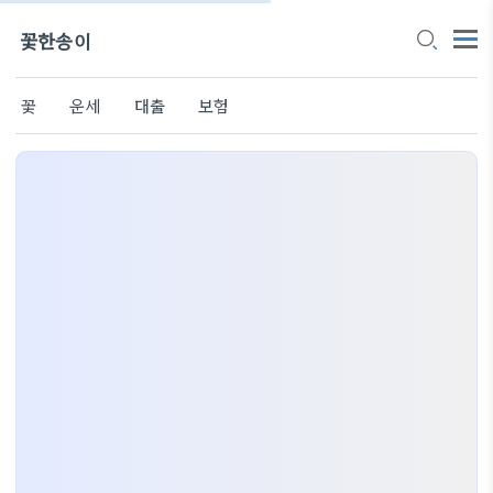
꽃한송이
꽃
운세
대출
보험