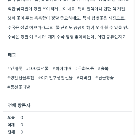
백합 꽃다발이 정말 우아하게 보이네요. 특히 흰색이나 연한 색 계열이 안전한 선택인 것 같아요.
생화 꽃이 주는 촉촉함이 정말 중요하네요. 특히 겹벚꽃은 사진으로는 다르게 보인다는 점, 실제로 보러 가봐야…
수국은 정말 예쁘더라고요! 물 관리도 꼼꼼히 해야 오래 볼 수 있을 텐데, 제가 좀 덜…
수국은 정말 예쁘네요! 제가 수국 엄청 좋아하는데, 어떤 종류인지 자세히 보니 더 감동이에요.
태그
#안개꽃
#100일선물
#하이디바
#국화모종
#홀복
#생일선물추천
#여자친구생일선물
#다바걸
#납골당꽃
#풍선꽃다발
전체 방문자
오늘
0
어제
0
전체
0