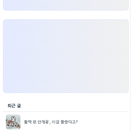
최근 글
활짝 핀 안개꽃, 이걸 몰랐다고?