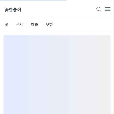
꽃한송이
꽃
운세
대출
보험