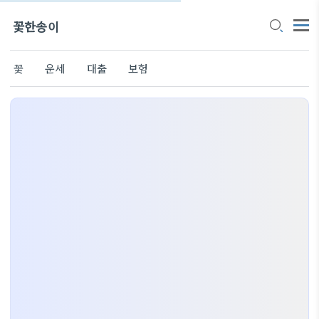
꽃한송이
꽃
운세
대출
보험