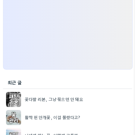
최근 글
꽃다발 리본, 그냥 묶으면 안 돼요
활짝 핀 안개꽃, 이걸 몰랐다고?