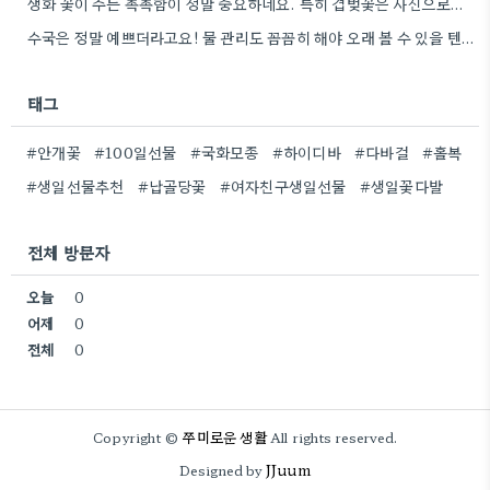
생화 꽃이 주는 촉촉함이 정말 중요하네요. 특히 겹벚꽃은 사진으로는 다르게 보인다는 점, 실제로 보러 가봐야…
수국은 정말 예쁘더라고요! 물 관리도 꼼꼼히 해야 오래 볼 수 있을 텐데, 제가 좀 덜…
태그
#안개꽃
#100일선물
#국화모종
#하이디바
#다바걸
#홀복
#생일선물추천
#납골당꽃
#여자친구생일선물
#생일꽃다발
전체 방문자
오늘
0
어제
0
전체
0
쭈미로운 생활
Copyright ©
All rights reserved.
JJuum
Designed by