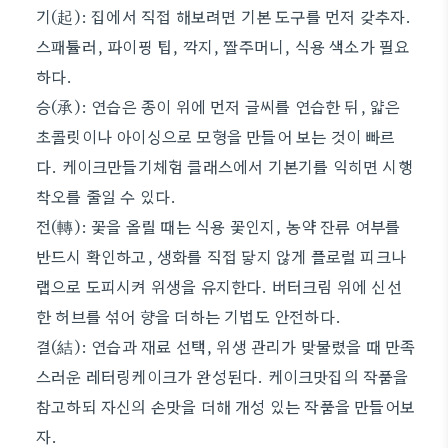
기(起): 집에서 직접 해보려면 기본 도구를 먼저 갖추자.
스패튤러, 파이핑 팁, 깍지, 짤주머니, 식용 색소가 필요
하다.
승(承): 연습은 종이 위에 먼저 글씨를 연습한 뒤, 얇은
초콜릿이나 아이싱으로 모형을 만들어 보는 것이 빠르
다. 케이크만들기체험 클래스에서 기본기를 익히면 시행
착오를 줄일 수 있다.
전(轉): 꽃을 올릴 때는 식용 꽃인지, 농약 잔류 여부를
반드시 확인하고, 생화를 직접 닿지 않게 플로럴 피크나
랩으로 도피시켜 위생을 유지한다. 버터크림 위에 신선
한 허브를 섞어 향을 더하는 기법도 안전하다.
결(結): 연습과 재료 선택, 위생 관리가 맞물렸을 때 만족
스러운 레터링케이크가 완성된다. 케이크맛집의 작품을
참고하되 자신의 손맛을 더해 개성 있는 작품을 만들어보
자.