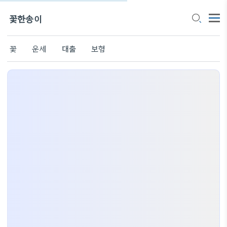
꽃한송이
꽃
운세
대출
보험