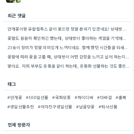
최근 댓글
안개꽃이랑 유칼립투스 같이 꽂으면 정말 분위기 있겠네요! 상대방 취향 생각하는 것도 좋지만, 꽃말도 고려하면 센스+
꽃말도 꼼꼼히 확인하긴 했는데, 상대방이 좋아하는 색깔을 기억해두는 게 더 센스 있을 것 같아요.
21송이 장미가 정말 의미있게 느껴지네요. 함께 했던 시간들을 되새기며 선물을 고른다는 마음이 잘 전달될 것…
꽃말에 따라 꽃을 고를 때, 상대방이 어떤 감정을 느끼고 싶어 하는지 생각하는 게 정말 좋은…
맞아요. 저희 부부도 운동을 같이 하는데, 운동화 선물하는 것도 좋은 생각이었네요. 꽃과 함께라면 더 센스…
태그
#안개꽃
#100일선물
#국화모종
#하이디바
#다바걸
#홀복
#생일선물추천
#여자친구생일선물
#납골당꽃
#퇴사선물
전체 방문자