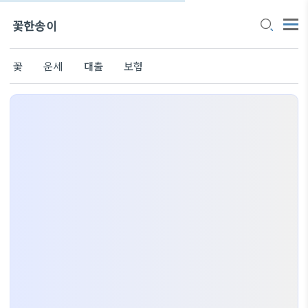
꽃한송이
꽃
운세
대출
보험