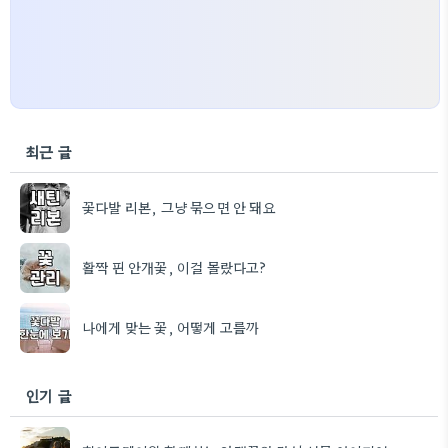
최근 글
꽃다발 리본, 그냥 묶으면 안 돼요
활짝 핀 안개꽃, 이걸 몰랐다고?
나에게 맞는 꽃, 어떻게 고를까
인기 글