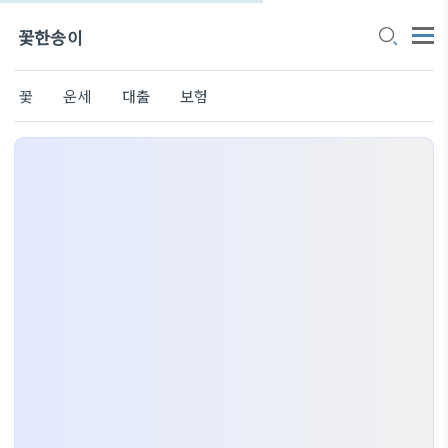
꽃한송이
꽃
운세
대출
보험