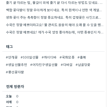
줄기 끝 자르는 팁, 물갈이 외에 줄기 끝 다시 자르는 방법도 있네요. 그거 완전 꿀팁인…
백합 꽃다발이 정말 우아하게 보이네요. 특히 흰색이나 연한 색 계열이 안전한 선택인 것 같아요.
생화 꽃이 주는 촉촉함이 정말 중요하네요. 특히 겹벚꽃은 사진으로는 다르게 보인다는 점, 실제로 보러 가봐야…
수국은 정말 예쁘더라고요! 물 관리도 꼼꼼히 해야 오래 볼 수 있을 텐데, 제가 좀 덜…
수국은 정말 예쁘네요! 제가 수국 엄청 좋아하는데, 어떤 종류인지 자세히 보니 더 감동이에요.
태그
#안개꽃
#100일선물
#하이디바
#국화모종
#홀복
#생일선물추천
#여자친구생일선물
#다바걸
#납골당꽃
#풍선꽃다발
전체 방문자
오늘
0
어제
0