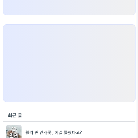
최근 글
활짝 핀 안개꽃, 이걸 몰랐다고?