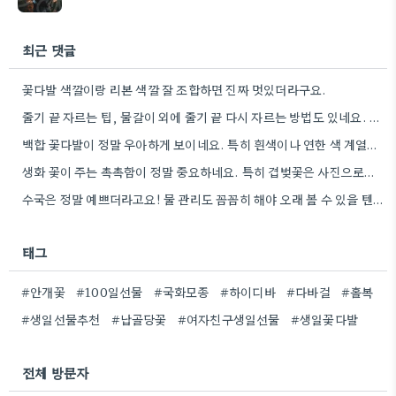
최근 댓글
꽃다발 색깔이랑 리본 색깔 잘 조합하면 진짜 멋있더라구요.
줄기 끝 자르는 팁, 물갈이 외에 줄기 끝 다시 자르는 방법도 있네요. 그거 완전 꿀팁인…
백합 꽃다발이 정말 우아하게 보이네요. 특히 흰색이나 연한 색 계열이 안전한 선택인 것 같아요.
생화 꽃이 주는 촉촉함이 정말 중요하네요. 특히 겹벚꽃은 사진으로는 다르게 보인다는 점, 실제로 보러 가봐야…
수국은 정말 예쁘더라고요! 물 관리도 꼼꼼히 해야 오래 볼 수 있을 텐데, 제가 좀 덜…
태그
#안개꽃
#100일선물
#국화모종
#하이디바
#다바걸
#홀복
#생일선물추천
#납골당꽃
#여자친구생일선물
#생일꽃다발
전체 방문자