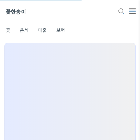
꽃한송이
꽃
운세
대출
보험