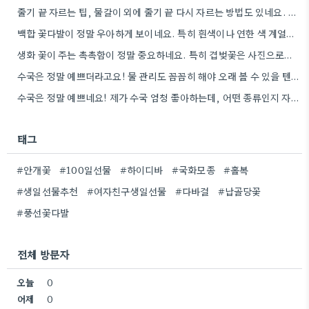
줄기 끝 자르는 팁, 물갈이 외에 줄기 끝 다시 자르는 방법도 있네요. 그거 완전 꿀팁인…
백합 꽃다발이 정말 우아하게 보이네요. 특히 흰색이나 연한 색 계열이 안전한 선택인 것 같아요.
생화 꽃이 주는 촉촉함이 정말 중요하네요. 특히 겹벚꽃은 사진으로는 다르게 보인다는 점, 실제로 보러 가봐야…
수국은 정말 예쁘더라고요! 물 관리도 꼼꼼히 해야 오래 볼 수 있을 텐데, 제가 좀 덜…
수국은 정말 예쁘네요! 제가 수국 엄청 좋아하는데, 어떤 종류인지 자세히 보니 더 감동이에요.
태그
#안개꽃
#100일선물
#하이디바
#국화모종
#홀복
#생일선물추천
#여자친구생일선물
#다바걸
#납골당꽃
#풍선꽃다발
전체 방문자
오늘
0
어제
0