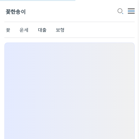
꽃한송이
꽃
운세
대출
보험