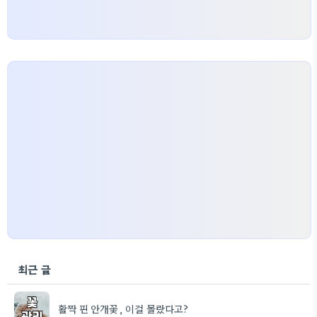
최근 글
활짝 핀 안개꽃, 이걸 몰랐다고?