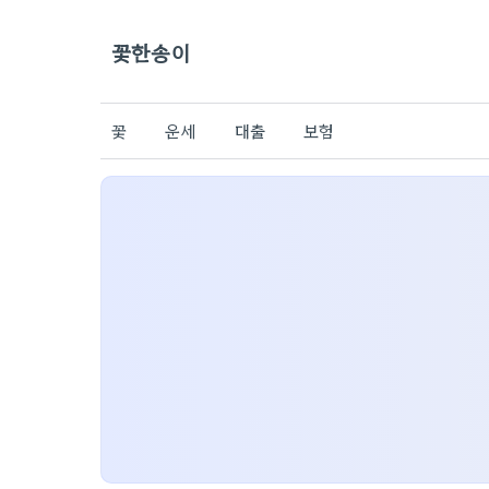
꽃한송이
꽃
운세
대출
보험