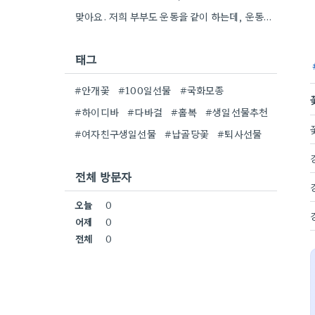
맞아요. 저희 부부도 운동을 같이 하는데, 운동화 선물하는 것도 좋은 생각이었네요. 꽃과 함께라면 더 센스…
태그
#안개꽃
#100일선물
#국화모종
#하이디바
#다바걸
#홀복
#생일선물추천
#여자친구생일선물
#납골당꽃
#퇴사선물
전체 방문자
오늘
0
어제
0
전체
0