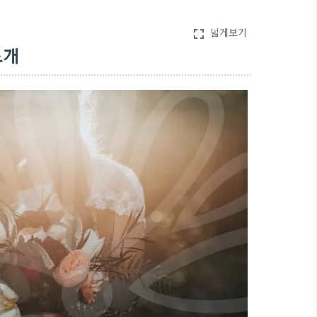
넓게보기
fullscreen
소개