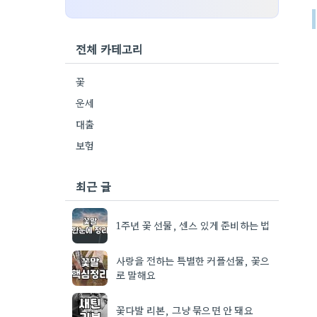
전체 카테고리
꽃
운세
대출
보험
최근 글
1주년 꽃 선물, 센스 있게 준비하는 법
사랑을 전하는 특별한 커플선물, 꽃으
로 말해요
꽃다발 리본, 그냥 묶으면 안 돼요