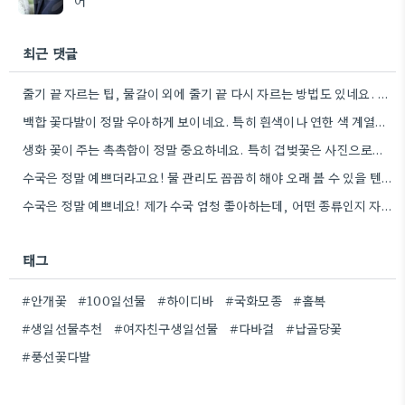
최근 댓글
줄기 끝 자르는 팁, 물갈이 외에 줄기 끝 다시 자르는 방법도 있네요. 그거 완전 꿀팁인…
백합 꽃다발이 정말 우아하게 보이네요. 특히 흰색이나 연한 색 계열이 안전한 선택인 것 같아요.
생화 꽃이 주는 촉촉함이 정말 중요하네요. 특히 겹벚꽃은 사진으로는 다르게 보인다는 점, 실제로 보러 가봐야…
수국은 정말 예쁘더라고요! 물 관리도 꼼꼼히 해야 오래 볼 수 있을 텐데, 제가 좀 덜…
수국은 정말 예쁘네요! 제가 수국 엄청 좋아하는데, 어떤 종류인지 자세히 보니 더 감동이에요.
태그
#안개꽃
#100일선물
#하이디바
#국화모종
#홀복
#생일선물추천
#여자친구생일선물
#다바걸
#납골당꽃
#풍선꽃다발