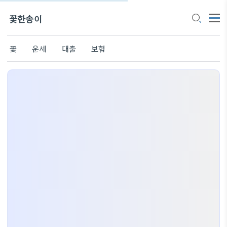
꽃한송이
꽃
운세
대출
보험