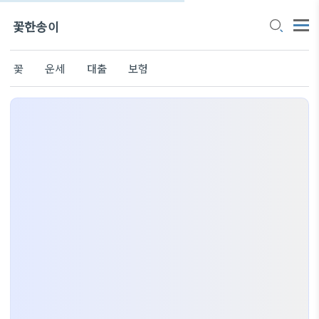
꽃한송이
꽃
운세
대출
보험