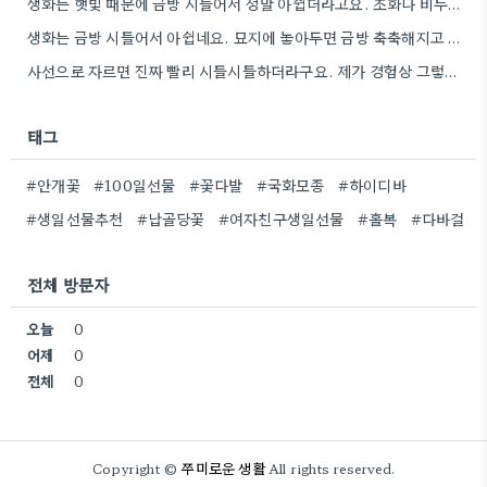
생화는 햇빛 때문에 금방 시들어서 정말 아쉽더라고요. 조화나 비누꽃 같은 다른 선택지를 고려해 보는 것도…
생화는 금방 시들어서 아쉽네요. 묘지에 놓아두면 금방 축축해지고 흙도 오염될 수 있을 것 같아요.
사선으로 자르면 진짜 빨리 시들시들하더라구요. 제가 경험상 그렇게 되는 경우가 많아서요.
태그
#안개꽃
#100일선물
#꽃다발
#국화모종
#하이디바
#생일선물추천
#납골당꽃
#여자친구생일선물
#홀복
#다바걸
전체 방문자
오늘
0
어제
0
전체
0
쭈미로운 생활
Copyright ©
All rights reserved.