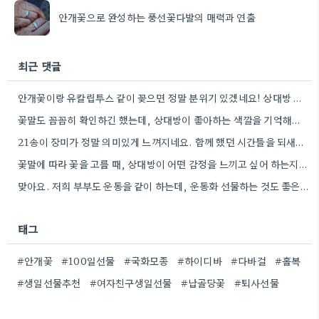
안개꽃으로 완성하는 풍선꽃다발의 매력과 연출
최근 댓글
안개꽃이랑 유칼립투스 같이 꽂으면 정말 분위기 있겠네요! 상대방 취향 생각하는 것도 좋지만, 꽃말도 고려하면 센스+
꽃말도 꼼꼼히 확인하긴 했는데, 상대방이 좋아하는 색깔을 기억해두는 게 더 센스 있을 것 같아요.
21송이 장미가 정말 의미있게 느껴지네요. 함께 했던 시간들을 되새기며 선물을 고른다는 마음이 잘 전달될 것…
꽃말에 따라 꽃을 고를 때, 상대방이 어떤 감정을 느끼고 싶어 하는지 생각하는 게 정말 좋은…
맞아요. 저희 부부도 운동을 같이 하는데, 운동화 선물하는 것도 좋은 생각이었네요. 꽃과 함께라면 더 센스…
태그
#안개꽃
#100일선물
#국화모종
#하이디바
#다바걸
#홀복
#생일선물추천
#여자친구생일선물
#납골당꽃
#퇴사선물