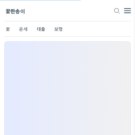
꽃한송이
꽃
운세
대출
보험