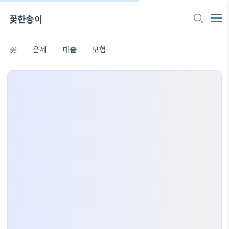
꽃한송이
꽃
운세
대출
보험