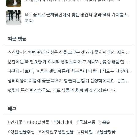
비누꽃으로 근처꽃집에서 찾는 공간의 향과 색의 가치를 느
끼다
최근 댓글
스킨답서스처럼 관리가 쉬운 식물 고르는 센스가 좋으시네요. 저도 처음 식물 키울 때 스킨답서스를 선물받았었는데 잘…
분갈이는 꼭 필요한 게 아니라 생각보다 자주 하니까, 흙 상태를 잘 보면서 판단하는 게 중요하겠어요.
사진에서 보니, 겨울철 햇빛 때문에 화분들이 더 빨리 시드는 것 같아요. 특히 창가에 두는 위치도…
심비디움이 여름에 꽃을 피우기 힘들다는 점이 인상적이네요. 온도 조절과 통풍도 정말 중요할 것 같아요.
햇빛에 특히 민감하군요. 저도 식물 키울 때 항상 신경 씁니다.
태그
#안개꽃
#100일선물
#하이디바
#국화모종
#홀복
#생일선물추천
#여자친구생일선물
#다바걸
#납골당꽃