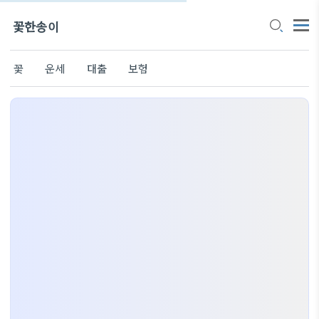
꽃한송이
꽃
운세
대출
보험