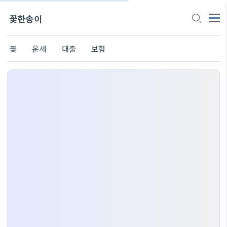
꽃한송이
꽃
운세
대출
보험