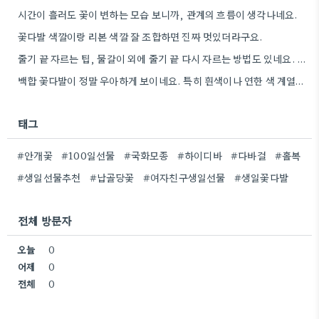
시간이 흘러도 꽃이 변하는 모습 보니까, 관계의 흐름이 생각나네요.
꽃다발 색깔이랑 리본 색깔 잘 조합하면 진짜 멋있더라구요.
줄기 끝 자르는 팁, 물갈이 외에 줄기 끝 다시 자르는 방법도 있네요. 그거 완전 꿀팁인…
백합 꽃다발이 정말 우아하게 보이네요. 특히 흰색이나 연한 색 계열이 안전한 선택인 것 같아요.
태그
#안개꽃
#100일선물
#국화모종
#하이디바
#다바걸
#홀복
#생일선물추천
#납골당꽃
#여자친구생일선물
#생일꽃다발
전체 방문자
오늘
0
어제
0
전체
0