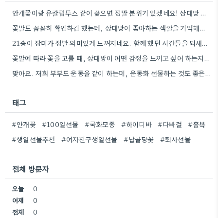
안개꽃이랑 유칼립투스 같이 꽂으면 정말 분위기 있겠네요! 상대방 취향 생각하는 것도 좋지만, 꽃말도 고려하면 센스+
꽃말도 꼼꼼히 확인하긴 했는데, 상대방이 좋아하는 색깔을 기억해두는 게 더 센스 있을 것 같아요.
21송이 장미가 정말 의미있게 느껴지네요. 함께 했던 시간들을 되새기며 선물을 고른다는 마음이 잘 전달될 것…
꽃말에 따라 꽃을 고를 때, 상대방이 어떤 감정을 느끼고 싶어 하는지 생각하는 게 정말 좋은…
맞아요. 저희 부부도 운동을 같이 하는데, 운동화 선물하는 것도 좋은 생각이었네요. 꽃과 함께라면 더 센스…
태그
#안개꽃
#100일선물
#국화모종
#하이디바
#다바걸
#홀복
#생일선물추천
#여자친구생일선물
#납골당꽃
#퇴사선물
전체 방문자
오늘
0
어제
0
전체
0