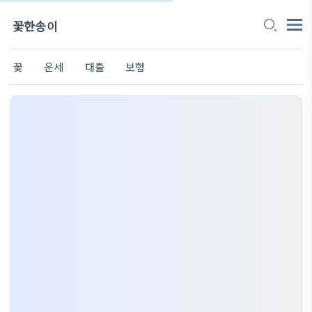
꽃한송이
꽃
운세
대출
보험