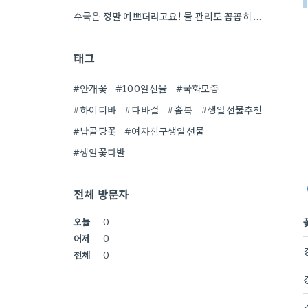
수국은 정말 예쁘더라고요! 물 관리도 꼼꼼히 해야 오래 볼 수 있을 텐데, 제가 좀 덜…
태그
#안개꽃
#100일선물
#국화모종
#하이디바
#다바걸
#홀복
#생일선물추천
#납골당꽃
#여자친구생일선물
#생일꽃다발
전체 방문자
오늘
0
어제
0
전체
0