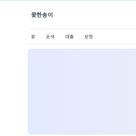
꽃한송이
꽃
운세
대출
보험