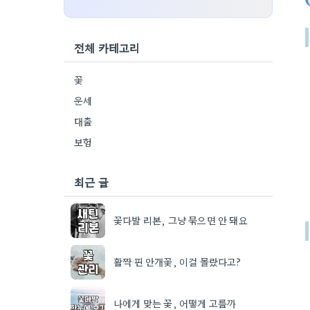
전체 카테고리
꽃
운세
대출
보험
최근 글
꽃다발 리본, 그냥 묶으면 안 돼요
활짝 핀 안개꽃, 이걸 몰랐다고?
나에게 맞는 꽃, 어떻게 고를까