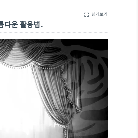
넓게보기
fullscreen
름다운 활용법.