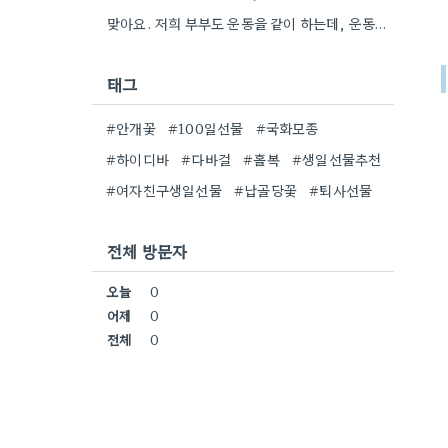
맞아요. 저희 부부도 운동을 같이 하는데, 운동화 선물하는 것도 좋은 생각이었네요. 꽃과 함께라면 더 센스…
태그
#안개꽃
#100일선물
#국화모종
#하이디바
#다바걸
#홀복
#생일선물추천
#여자친구생일선물
#납골당꽃
#퇴사선물
전체 방문자
오늘
0
어제
0
전체
0