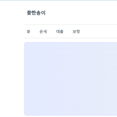
꽃한송이
꽃
운세
대출
보험