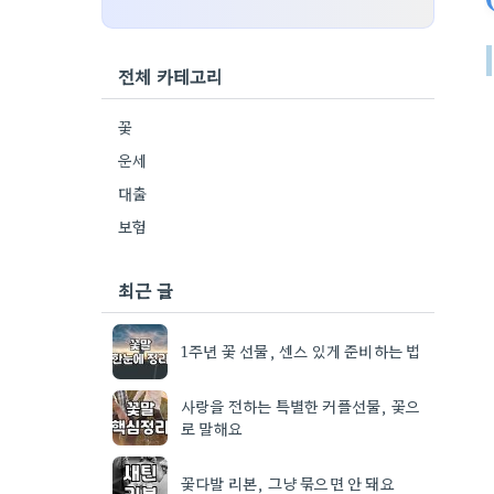
전체 카테고리
꽃
운세
대출
보험
최근 글
1주년 꽃 선물, 센스 있게 준비하는 법
사랑을 전하는 특별한 커플선물, 꽃으
로 말해요
꽃다발 리본, 그냥 묶으면 안 돼요