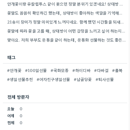
안개꽃이랑 유칼립투스 같이 꽂으면 정말 분위기 있겠네요! 상대방 취향 생각하는 것도 좋지만, 꽃말도 고려하면 센스+
꽃말도 꼼꼼히 확인하긴 했는데, 상대방이 좋아하는 색깔을 기억해두는 게 더 센스 있을 것 같아요.
21송이 장미가 정말 의미있게 느껴지네요. 함께 했던 시간들을 되새기며 선물을 고른다는 마음이 잘 전달될 것…
꽃말에 따라 꽃을 고를 때, 상대방이 어떤 감정을 느끼고 싶어 하는지 생각하는 게 정말 좋은…
맞아요. 저희 부부도 운동을 같이 하는데, 운동화 선물하는 것도 좋은 생각이었네요. 꽃과 함께라면 더 센스…
태그
#안개꽃
#100일선물
#국화모종
#하이디바
#다바걸
#홀복
#생일선물추천
#여자친구생일선물
#납골당꽃
#퇴사선물
전체 방문자
오늘
0
어제
0
전체
0