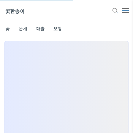
꽃한송이
꽃
운세
대출
보험